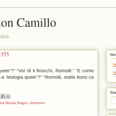
don Camillo
alità
1355
Isc
ueer’?” “Vor dì li finocchi, Romolé.” “E come
-a ‘teologia queer’?” “Romolé, statte bono ca
Cer
tta Novara Biagini
,
Umorismo