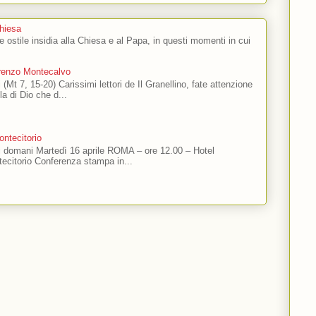
Chiesa
 e ostile insidia alla Chiesa e al Papa, in questi momenti in cui
orenzo Montecalvo
 (Mt 7, 15-20) Carissimi lettori de Il Granellino, fate attenzione
ola di Dio che d...
ntecitorio
ti domani Martedì 16 aprile ROMA – ore 12.00 – Hotel
ecitorio Conferenza stampa in...