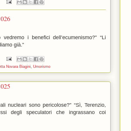
:
1026
 vedremo i benefici dell’ecumenismo?” “Li
diamo già.”
:
tta Novara Biagini
,
Umorismo
1025
ali nucleari sono pericolose?” “Sì, Terenzio,
essi degli speculatori che ingrassano coi