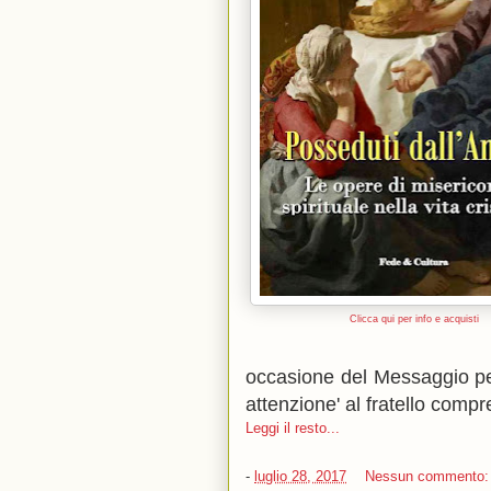
Clicca qui per info e acquisti
occasione del Messaggio pe
attenzione' al fratello comp
Leggi il resto...
-
luglio 28, 2017
Nessun commento