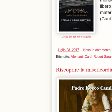
mond
liber
mater
(Card
Clicca qui per info e acquisti
-
luglio 28, 2017
Nessun commento
Etichette:
Aforismi
,
Card. Robert Sara
Riscoprire la misericordia