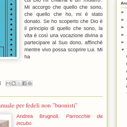
cui Dio mi chiama è un 'mistero'.
Arc
Mi accorgo che quello che sono,
►
che quello che ho, mi è stato
►
donato. Se ho scoperto che Dio è
►
il principio di quello che sono, la
►
vita è così una vocazione divina a
partecipare al Suo dono, affinché
►
mentre vivo possa scoprire Lui. Mi
▼
ha
nuale per fedeli non "buonisti"
Andrea Brugnoli,
Parrocchie da
incubo