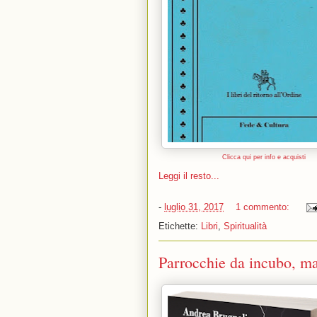
Clicca qui per info e acquisti
Leggi il resto...
-
luglio 31, 2017
1 commento:
Etichette:
Libri
,
Spiritualità
Parrocchie da incubo, ma