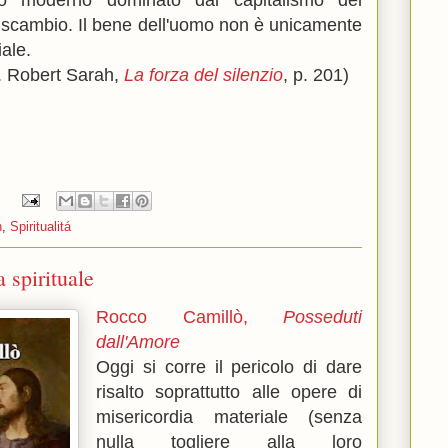
o moderno dominato dal capitalismo del
o scambio. Il bene dell'uomo non è unicamente
iale.
. Robert Sarah,
La forza del silenzio
, p. 201)
:
h
,
Spiritualitá
 spirituale
Rocco Camillò,
Posseduti
dall'Amore
Oggi si corre il pericolo di dare
risalto soprattutto alle opere di
misericordia materiale (senza
nulla togliere alla loro