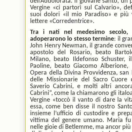
dell’Addolorata. Il giovane santo, un 
Vergine «ci partorì sul Calvario», de
suoi dolori «il mio Paradiso» e più 
lettere «Corredentrice».
Tra i nati nel medesimo secolo, i
adoperarono lo stesso termine
: il gr
John Henry Newman, il grande converti
apostolo del Rosario, beato Bartol
Milano, beato Ildefonso Schuster, il
Paoline, beato Giacomo Alberione, i
Opera della Divina Provvidenza, san L
delle Missionarie del Sacro Cuore 
Saverio Cabrini, e molti altri ancor
Cabrini”, come la chiamarono gli italo
Vergine «toccò il vanto di dare la vi
essa, come ben disse il nostro Sant
insieme l’ufficio di custodire e prepa
vittima del genere umano. Maria f
nelle gioie di Betlemme, ma ancor più 