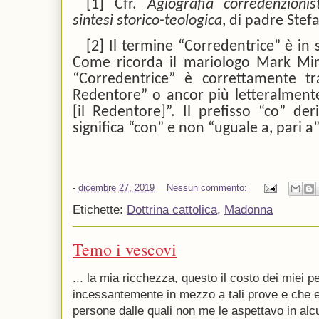
[1]
Cfr.
Agiografia corredenzioni
sintesi storico-teologica
, di padre Stef
[2]
Il termine “Corredentrice” è in 
Come ricorda il mariologo Mark Mira
“Corredentrice” è correttamente t
Redentore” o ancor più letteralmente
[il Redentore]”. Il prefisso “co” de
significa “con” e non “uguale a, pari a
-
dicembre 27, 2019
Nessun commento:
Etichette:
Dottrina cattolica
,
Madonna
Temo i vescovi
... la mia ricchezza, questo il costo dei miei p
incessantemente in mezzo a tali prove e che e
persone dalle quali non me le aspettavo in alc