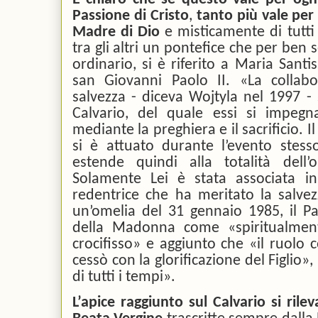
Passione di Cristo
,
tanto più vale per 
Madre di Dio
e misticamente di tutti i
tra gli altri un pontefice che per ben 
ordinario, si è riferito a Maria Sant
san Giovanni Paolo II. «La collabor
salvezza - diceva Wojtyla nel 1997 - 
Calvario, del quale essi si impegn
mediante la preghiera e il sacrificio. I
si è attuato durante l’evento stess
estende quindi alla totalità dell’o
Solamente Lei è stata associata in
redentrice che ha meritato la salvezz
un’omelia del 31 gennaio 1985, il P
della Madonna come «spiritualmente
crocifisso» e aggiunto che «il ruolo
cessò con la glorificazione del Figlio
di tutti i tempi».
L’apice raggiunto sul Calvario si rile