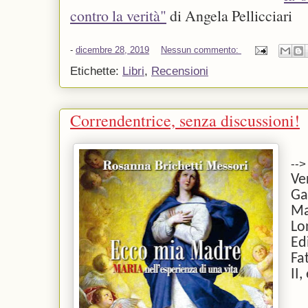
contro la verità"
di Angela Pellicciari
-
dicembre 28, 2019
Nessun commento:
Etichette:
Libri
,
Recensioni
Correndentrice, senza discussioni!
-->
Ve
Ga
M
Lo
Ed
Fa
II,