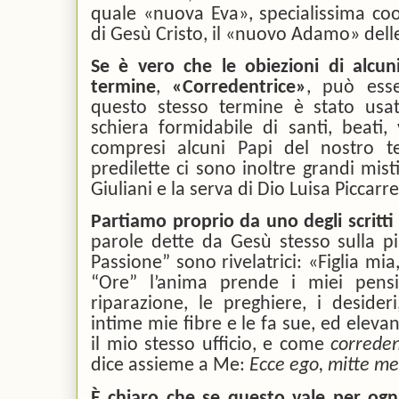
quale «nuova Eva», specialissima coo
di Gesù Cristo, il «nuovo Adamo» delle
Se è vero che le obiezioni di alcun
termine
,
«Corredentrice»
, può esse
questo stesso termine è stato usa
schiera formidabile di santi, beati, 
compresi alcuni Papi del nostro 
predilette ci sono inoltre grandi mis
Giuliani e la serva di Dio Luisa Piccarre
Partiamo proprio da uno degli scritti 
parole dette da Gesù stesso sulla pi
Passione” sono rivelatrici: «Figlia mi
“Ore” l’anima prende i miei pensi
riparazione, le preghiere, i desideri
intime mie fibre e le fa sue, ed elevand
il mio stesso ufficio, e come
correden
dice assieme a Me:
Ecce ego, mitte me
È chiaro che se questo vale per ogni