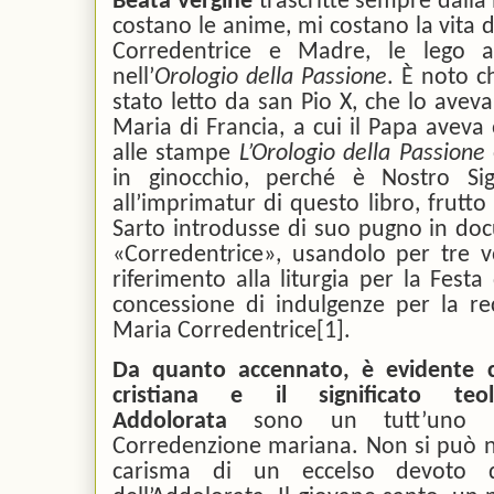
Beata Vergine
trascritte sempre dalla
costano le anime, mi costano la vita d
Corredentrice e Madre, le lego a
nell’
Orologio della Passione
. È noto c
stato letto da san Pio X, che lo avev
Maria di Francia, a cui il Papa aveva
alle stampe
L’Orologio della Passione
in ginocchio, perché è Nostro Sig
all’imprimatur di questo libro, frutto 
Sarto introdusse di suo pugno in docu
«Corredentrice», usandolo per tre vo
riferimento alla liturgia per la Festa
concessione di indulgenze per la rec
Maria Corredentrice
[1]
.
Da quanto accennato, è evidente ch
cristiana e il significato te
Addolorata
sono un tutt’uno co
Corredenzione mariana. Non si può no
carisma di un eccelso devoto d