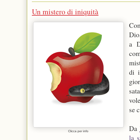
Un mistero di iniquità
Com
Dio,
a D
com
mis
di 
gio
sat
vol
se 
Da
Clicca per info
la 