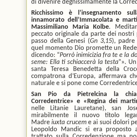
di divenire degnissimamente la Corre
Ricchissimo è l’insegnamento su
innamorato dell’Immacolata e marti
Massimiliano Maria Kolbe
. Medita
peccato originale da parte dei nostri 
passo della Genesi (
Gn 3,15
), padre
quel momento Dio promette un Reden
dicendo: “
Porrò inimicizia fra te e la d
seme: Ella ti schiaccerà la testa
”». Un
santa Teresa Benedetta della Croce
compatrona d’Europa, affermava che
naturale e si pone come Corredentrice
San Pio da Pietrelcina la chi
Corredentrice» e «Regina dei mart
nelle Litanie Lauretane), san Jos
mirabilmente il nuovo titolo lega
Madre
iuxta crucem
e ai suoi dolori per
Leopoldo Mandic si era proposto ad
trattato sulla Corredenzione ma no