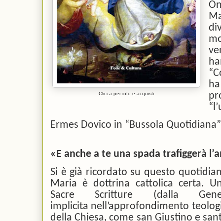
On
Ma
di
mo
ve
ha
“C
h
pr
Clicca per info e acquisti
“l
Ermes Dovico in “Bussola Quotidiana
«E anche a te una spada trafiggerà l’a
Si è già ricordato su questo quotidia
Maria è dottrina cattolica certa. Un
Sacre Scritture (dalla Gene
implicita nell’approfondimento teologi
della Chiesa, come san Giustino e sant