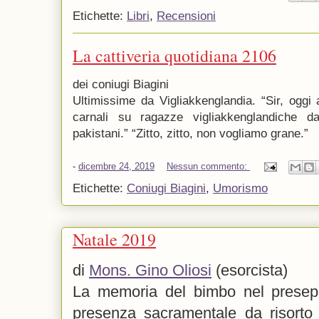
Etichette:
Libri
,
Recensioni
La cattiveria quotidiana 2106
dei coniugi Biagini
Ultimissime da Vigliakkenglandia. “Sir, oggi a
carnali su ragazze vigliakkenglandiche d
pakistani.” “Zitto, zitto, non vogliamo grane.”
-
dicembre 24, 2019
Nessun commento:
Etichette:
Coniugi Biagini
,
Umorismo
Natale 2019
di
Mons. Gino Oliosi
(esorcista)
La memoria del bimbo nel presepe 
presenza sacramentale da risorto 