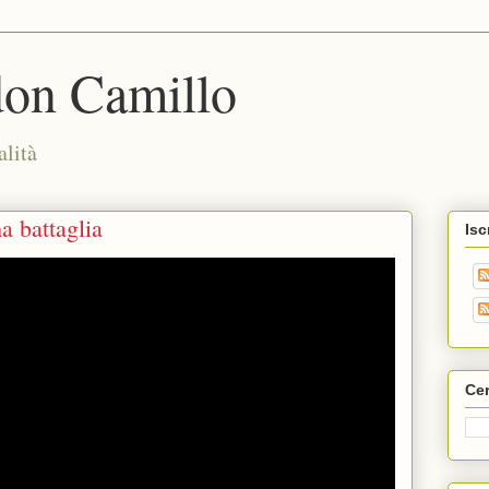
don Camillo
alità
a battaglia
Isc
Cer