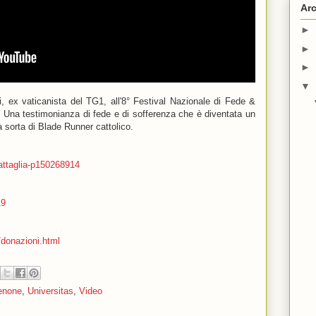
Arc
►
►
►
▼
li, ex vaticanista del TG1, all'8° Festival Nazionale di Fede &
 Una testimonianza di fede e di sofferenza che è diventata un
a sorta di Blade Runner cattolico.
attaglia-p150268914
19
/donazioni.html
enone
,
Universitas
,
Video