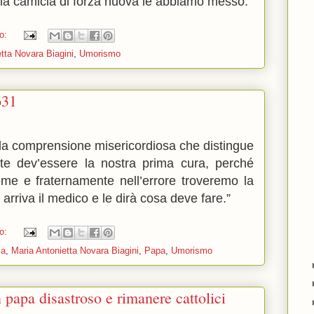
la camicia di forza nuova le abbiamo messo.”
o:
tta Novara Biagini
,
Umorismo
631
lla comprensione misericordiosa che distingue
rante dev’essere la nostra prima cura, perché
me e fraternamente nell’errore troveremo la
 arriva il medico e le dirà cosa deve fare.”
o:
ia
,
Maria Antonietta Novara Biagini
,
Papa
,
Umorismo
papa disastroso e rimanere cattolici