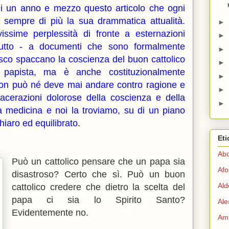
di un anno e mezzo questo articolo che ogni
 sempre di più la sua drammatica attualità.
►
issime perplessità di fronte a esternazioni
►
tutto - a documenti che sono formalmente
►
sco spaccano la coscienza del buon cattolico
►
 papista, ma è anche costituzionalmente
►
non può né deve mai andare contro ragione e
►
acerazioni dolorose della coscienza e della
►
 medicina e noi la troviamo, su di un piano
chiaro ed equilibrato.
Eti
Abo
Può un cattolico pensare che un papa sia
Afo
disastroso? Certo che sì. Può un buon
Ald
cattolico credere che dietro la scelta del
papa ci sia lo Spirito Santo?
Ale
Evidentemente no.
Ami