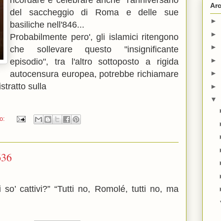
ricordare e celebrare anche l'anniversario
Arc
del saccheggio di Roma e delle sue
►
basiliche nell'846...
►
Probabilmente pero', gli islamici ritengono
►
che sollevare questo "insignificante
►
episodio", tra l'altro sottoposto a rigida
autocensura europea, potrebbe richiamare
►
stratto sulla
►
▼
o:
636
i so’ cattivi?” “Tutti no, Romolé, tutti no, ma