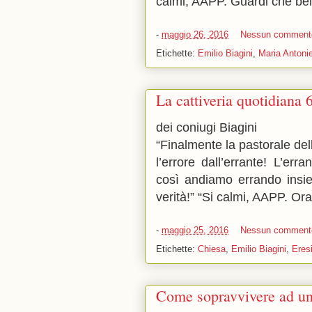
calmi, AAPP. Guardi che bel
-
maggio 26, 2016
Nessun comment
Etichette:
Emilio Biagini
,
Maria Antonie
La cattiveria quotidiana 
dei coniugi Biagini
“Finalmente la pastorale de
l’errore dall’errante! L’er
così andiamo errando insie
verità!” “Si calmi, AAPP. Ora
-
maggio 25, 2016
Nessun comment
Etichette:
Chiesa
,
Emilio Biagini
,
Eres
Come sopravvivere ad un 