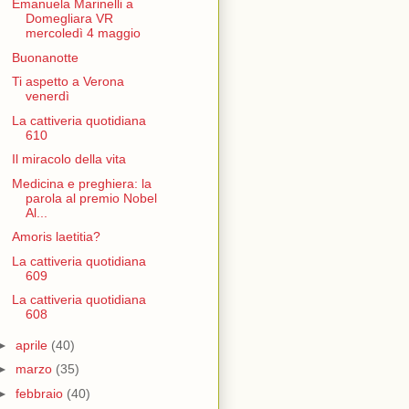
Emanuela Marinelli a
Domegliara VR
mercoledì 4 maggio
Buonanotte
Ti aspetto a Verona
venerdì
La cattiveria quotidiana
610
Il miracolo della vita
Medicina e preghiera: la
parola al premio Nobel
Al...
Amoris laetitia?
La cattiveria quotidiana
609
La cattiveria quotidiana
608
►
aprile
(40)
►
marzo
(35)
►
febbraio
(40)