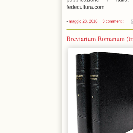
fedecultura.com
-
maggio 28, 2016
3 commenti:
Breviarium Romanum (tra