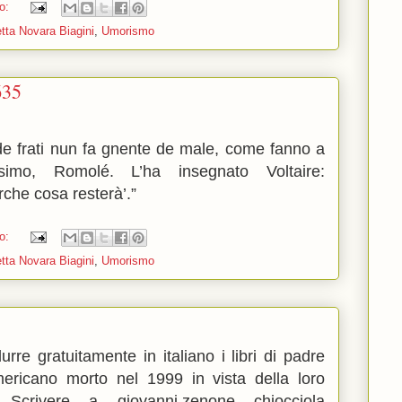
o:
tta Novara Biagini
,
Umorismo
635
de frati nun fa gnente de male, come fanno a
issimo, Romolé. L’ha insegnato Voltaire:
rche cosa resterà’.”
o:
tta Novara Biagini
,
Umorismo
rre gratuitamente in italiano i libri di padre
mericano morto nel 1999 in vista della loro
? Scrivere a giovanni.zenone chiocciola