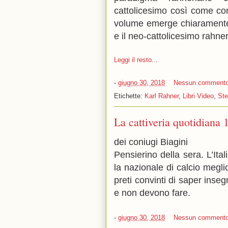
cattolicesimo così come con
volume emerge chiaramente la
e il neo-cattolicesimo rahne
Leggi il resto...
-
giugno 30, 2018
Nessun comment
Etichette:
Karl Rahner
,
Libri Video
,
Ste
La cattiveria quotidiana 
dei coniugi Biagini
Pensierino della sera. L’Ita
la nazionale di calcio meglio
preti convinti di saper ins
e non devono fare.
-
giugno 30, 2018
Nessun comment