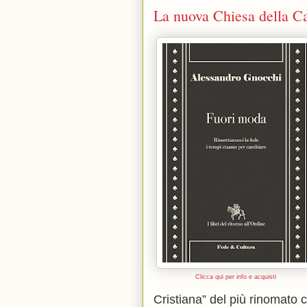
La nuova Chiesa della 
Clicca qui per info e acquisti
Cristiana” del più rinomato 