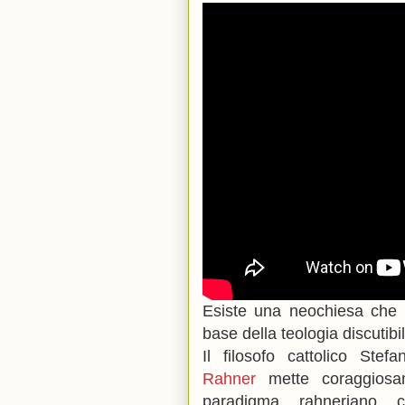
Esiste una neochiesa che s
base della teologia discutib
Il filosofo cattolico St
Rahner
mette coraggiosam
paradigma rahneriano c