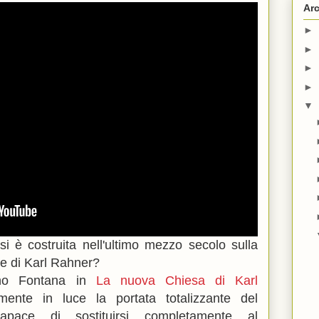
Arc
►
►
►
►
▼
i è costruita nell'ultimo mezzo secolo sulla
ile di Karl Rahner?
efano Fontana in
La nuova Chiesa di Karl
ente in luce la portata totalizzante del
apace di sostituirsi completamente al