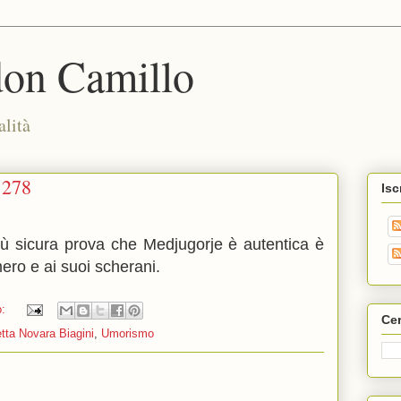
don Camillo
alità
1278
Isc
iù sicura prova che Medjugorje è autentica è
mero e ai suoi scherani.
o:
Cer
tta Novara Biagini
,
Umorismo