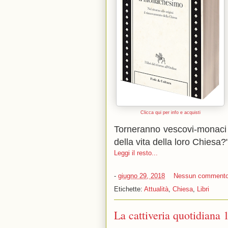
Clicca qui per info e acquisti
Torneranno vescovi-monaci cap
della vita della loro Chiesa?"
Leggi il resto...
-
giugno 29, 2018
Nessun comment
Etichette:
Attualità
,
Chiesa
,
Libri
La cattiveria quotidiana 