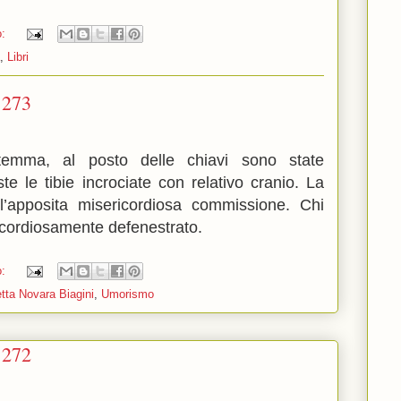
o:
,
Libri
1273
stemma, al posto delle chiavi sono state
e le tibie incrociate con relativo cranio. La
ll’apposita misericordiosa commissione. Chi
icordiosamente defenestrato.
o:
tta Novara Biagini
,
Umorismo
1272