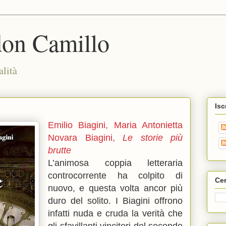
don Camillo
alità
Isc
Emilio Biagini, Maria Antonietta
Novara Biagini,
Le storie più
brutte
L’animosa coppia letteraria
controcorrente ha colpito di
Cer
nuovo, e questa volta ancor più
duro del solito. I Biagini offrono
infatti nuda e cruda la verità che