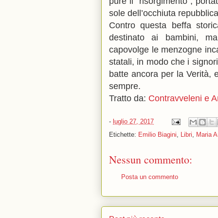
pure il “risorgimento”, portat
sole dell’occhiuta repubblica
Contro questa beffa storic
destinato ai bambini, ma
capovolge le menzogne incanc
statali, in modo che i signor
batte ancora per la Verità,
sempre.
Tratto da:
Contravveleni e A
-
luglio 27, 2017
Etichette:
Emilio Biagini
,
Libri
,
Maria A
Nessun commento:
Posta un commento