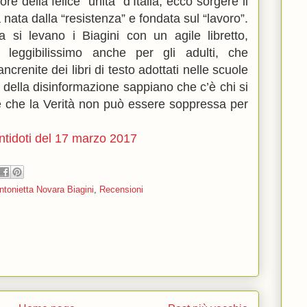
ore della felice “unità” d’Italia; ecco sorgere il
 nata dalla “resistenza” e fondata sul “lavoro”.
a si levano i Biagini con un agile libretto,
 leggibilissimo anche per gli adulti, che
renite dei libri di testo adottati nelle scuole
i della disinformazione sappiano che c’è chi si
 e che la Verità non può essere soppressa per
ntidoti del 17 marzo 2017
ntonietta Novara Biagini
,
Recensioni