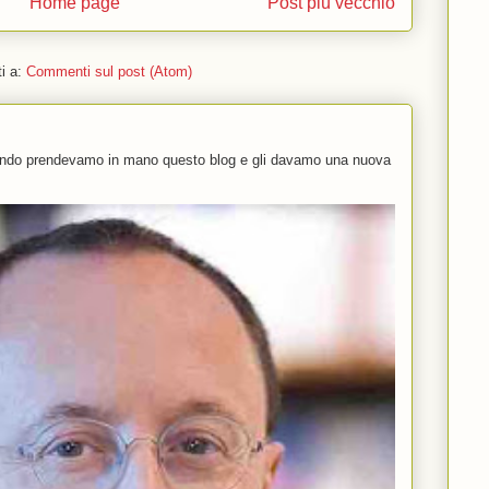
Home page
Post più vecchio
ti a:
Commenti sul post (Atom)
uando prendevamo in mano questo blog e gli davamo una nuova