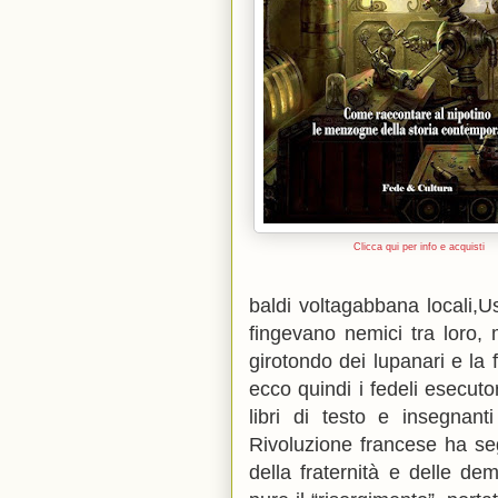
Clicca qui per info e acquisti
baldi voltagabbana locali,Usci
fingevano nemici tra loro,
girotondo dei lupanari e la
ecco quindi i fedeli esecuto
libri di testo e insegnant
Rivoluzione francese ha segn
della fraternità e delle de