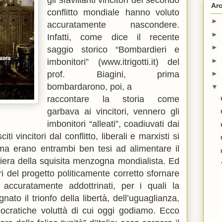
gli sfavillanti vincitori del secondo
Arc
conflitto mondiale hanno voluto
►
accuratamente nascondere.
►
Infatti, come dice il recente
►
saggio storico “Bombardieri e
►
imbonitori” (www.itrigotti.it) del
prof. Biagini, prima
►
bombardarono, poi, a
▼
raccontare la storia come
garbava ai vincitori, vennero gli
imbonitori “alleati”, coadiuvati dai
ti vincitori dal conflitto, liberali e marxisti si
 ma erano entrambi ben tesi ad alimentare il
 fiera della squisita menzogna mondialista. Ed
ri del progetto politicamente corretto sfornare
i accuratamente addottrinati, per i quali la
ato il trionfo della libertà, dell’uguaglianza,
mocratiche voluttà di cui oggi godiamo. Ecco