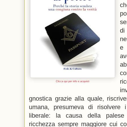
ch
p
se
di
ne
e
av
ab
co
r
Clicca qui per info e acquisti
in
gnostica grazie alla quale, riscri
umana, presumeva di risolvere i
liberale: la causa della palese
ricchezza sempre maggiore cui co