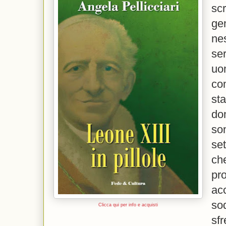
sc
ge
ne
se
uo
co
sta
do
son
se
c
pr
acc
sod
Clicca qui per info e acquisti
sfr