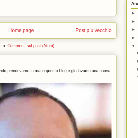
Arc
►
►
►
Home page
Post più vecchio
►
▼
ti a:
Commenti sul post (Atom)
uando prendevamo in mano questo blog e gli davamo una nuova