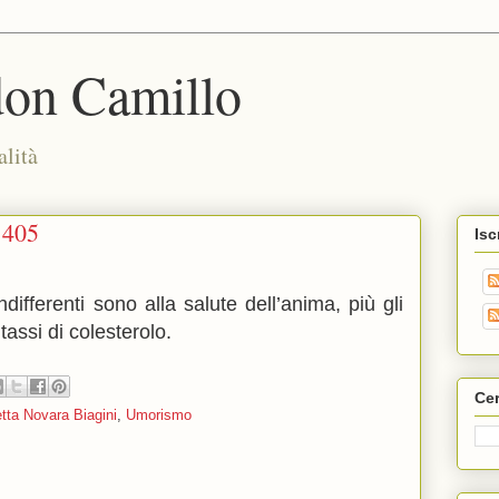
don Camillo
alità
1405
Isc
differenti sono alla salute dell’anima, più gli
tassi di colesterolo.
Cer
tta Novara Biagini
,
Umorismo