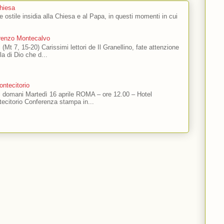
Chiesa
 e ostile insidia alla Chiesa e al Papa, in questi momenti in cui
orenzo Montecalvo
 (Mt 7, 15-20) Carissimi lettori de Il Granellino, fate attenzione
ola di Dio che d...
ntecitorio
ti domani Martedì 16 aprile ROMA – ore 12.00 – Hotel
ecitorio Conferenza stampa in...