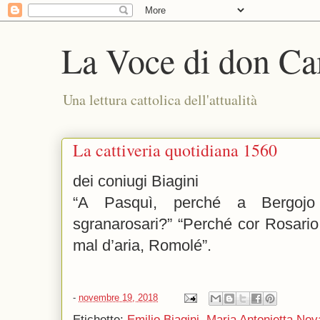
La Voce di don Ca
Una lettura cattolica dell'attualità
La cattiveria quotidiana 1560
dei coniugi Biagini
“A Pasquì, perché a Bergojo
sgranarosari?” “Perché cor Rosario 
mal d’aria, Romolé”.
-
novembre 19, 2018
Etichette:
Emilio Biagini
,
Maria Antonietta Nov