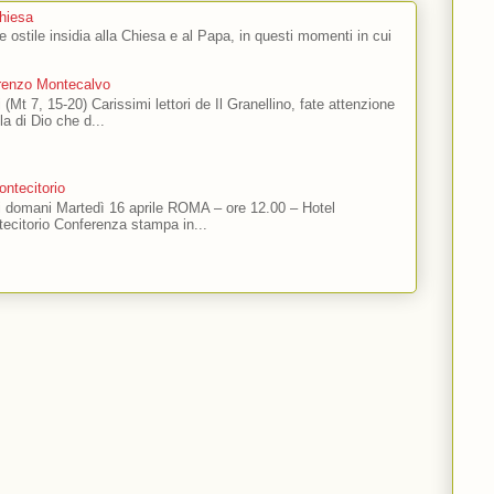
Chiesa
 e ostile insidia alla Chiesa e al Papa, in questi momenti in cui
orenzo Montecalvo
 (Mt 7, 15-20) Carissimi lettori de Il Granellino, fate attenzione
ola di Dio che d...
ntecitorio
ti domani Martedì 16 aprile ROMA – ore 12.00 – Hotel
ecitorio Conferenza stampa in...