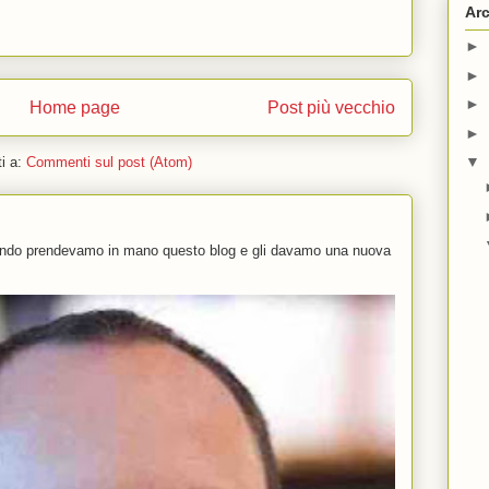
Arc
►
►
►
Home page
Post più vecchio
►
▼
ti a:
Commenti sul post (Atom)
uando prendevamo in mano questo blog e gli davamo una nuova