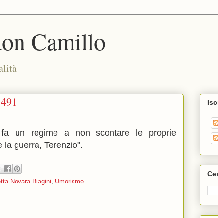
don Camillo
alità
1491
Isc
 fa un regime a non scontare le proprie
 la guerra, Terenzio".
Cer
tta Novara Biagini
,
Umorismo