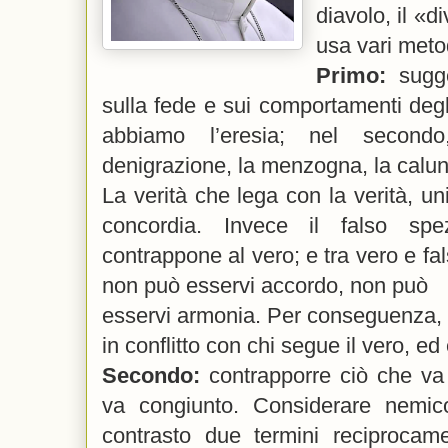
diavolo, il «d
usa vari meto
Primo:
sugger
sulla fede e sui comportamenti deg
abbiamo l’eresia; nel secondo
denigrazione, la menzogna, la calu
La verità che lega con la verità, un
concordia. Invece il falso spe
contrappone al vero; e tra vero e fa
non può esservi accordo, non può
esservi armonia. Per conseguenza, c
in conflitto con chi segue il vero, ed
Secondo:
contrapporre ciò che va 
va congiunto. Considerare nemico
contrasto due termini reciprocam