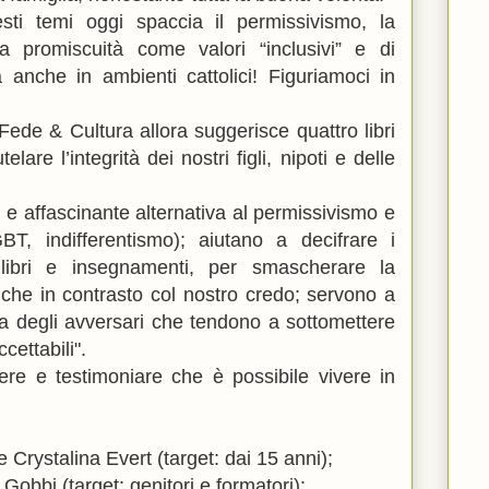
ti temi oggi spaccia il permissivismo, la
la promiscuità come valori “inclusivi” e di
 anche in ambienti cattolici! Figuriamoci in
ede & Cultura allora suggerisce quattro libri
telare l’integrità dei nostri figli, nipoti e delle
a e affascinante alternativa al permissivismo e
BT, indifferentismo); aiutano a decifrare i
i libri e insegnamenti, per smascherare la
iche in contrasto col nostro credo; servono a
a degli avversari che tendono a sottomettere
ccettabili".
e e testimoniare che è possibile vivere in
 Crystalina Evert (target: dai 15 anni);
 Gobbi (target: genitori e formatori);