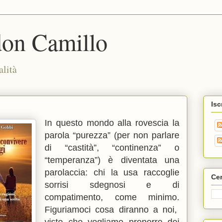
don Camillo
alità
Isc
In questo mondo alla rovescia la
parola “purezza” (per non parlare
di “castità”, “continenza” o
“temperanza”) è diventata una
parolaccia: chi la usa raccoglie
Cer
sorrisi sdegnosi e di
compatimento, come minimo.
Figuriamoci cosa diranno a noi,