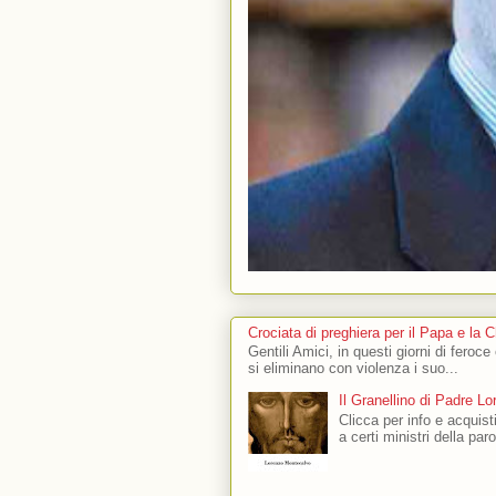
Crociata di preghiera per il Papa e la 
Gentili Amici, in questi giorni di feroce
si eliminano con violenza i suo...
Il Granellino di Padre L
Clicca per info e acquisti
a certi ministri della par