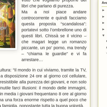
visto che vogliamo proporre dei
Arc
libri che parlano di purezza.
►
Ma a noi piace andare
►
controcorrente e quindi facciamo
►
questa proposta “scandalosa”:
►
portatevi sotto l’ombrellone uno di
questi libri. Chissà se il vicino –
▼
che magari legge un romanzo
piccante, un po’ porno, ma trendy
– “chiama le guardie” e vi fa
arrestare…
ltura: "Il mondo in cui viviamo, tramite la TV,
a disposizione 24 ore al giorno col cellulare,
resistibile alla purezza dei giovani, e non solo
utile farci illusioni: il mondo delle immagini,
in media i giovani frequentano 8 ore al giorno
ha una forza enorme rispetto a quel poco che
la famiglia, nonostante tutta la buona volontà.