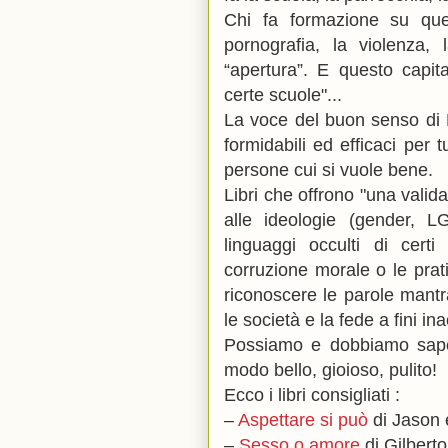
Chi fa formazione su ques
pornografia, la violenza, 
“apertura”. E questo capita
certe scuole"...
La voce del buon senso di F
formidabili ed efficaci per tu
persone cui si vuole bene.
Libri che offrono "una valid
alle ideologie (gender, LG
linguaggi occulti di cert
corruzione morale o le prat
riconoscere le parole mantr
le società e la fede a fini ina
Possiamo e dobbiamo saper
modo bello, gioioso, pulito!
Ecco i libri consigliati :
–
Aspettare si può
di Jason e
–
Sesso o amore
di Gilberto