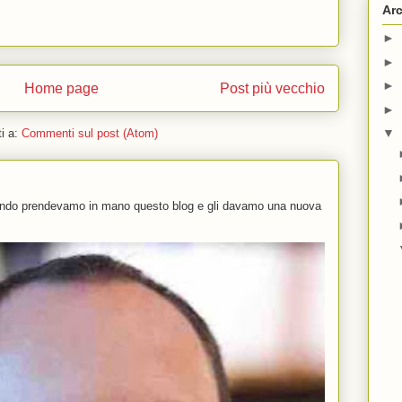
Arc
►
►
►
Home page
Post più vecchio
►
▼
ti a:
Commenti sul post (Atom)
uando prendevamo in mano questo blog e gli davamo una nuova