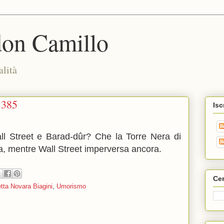
don Camillo
alità
1385
Isc
all Street e Barad-dûr? Che la Torre Nera di
ta, mentre Wall Street imperversa ancora.
Cer
tta Novara Biagini
,
Umorismo