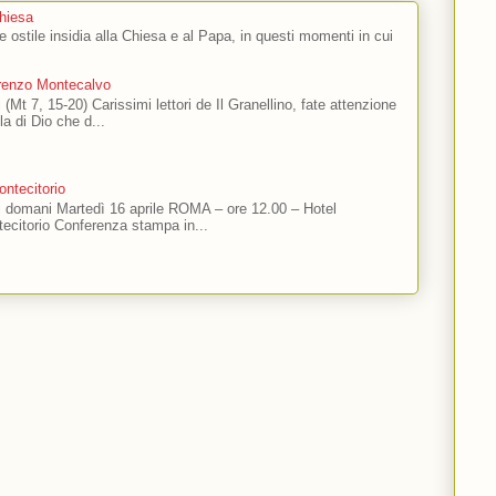
Chiesa
 e ostile insidia alla Chiesa e al Papa, in questi momenti in cui
orenzo Montecalvo
 (Mt 7, 15-20) Carissimi lettori de Il Granellino, fate attenzione
ola di Dio che d...
ntecitorio
ti domani Martedì 16 aprile ROMA – ore 12.00 – Hotel
ecitorio Conferenza stampa in...