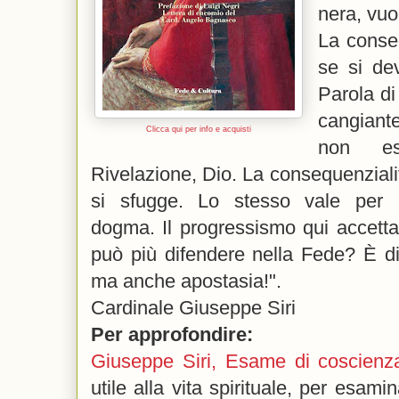
nera, vuo
La conse
se si de
Parola di
cangiante
Clicca qui per info e acquisti
non es
Rivelazione, Dio. La consequenzial
si sfugge. Lo stesso vale per l
dogma.
Il progressismo qui accetta
può più difendere nella Fede? È dis
ma anche apostasia!".
Cardinale Giuseppe Siri
Per approfondire:
Giuseppe Siri, Esame di coscienza
utile alla vita spirituale, per esam