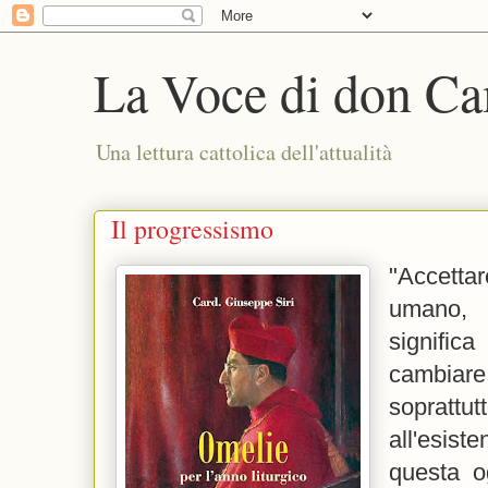
La Voce di don Ca
Una lettura cattolica dell'attualità
Il progressismo
"Accett
umano, s
signifi
cambiar
soprat
all'esis
questa o