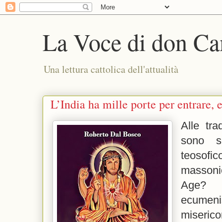
La Voce di don Ca
Una lettura cattolica dell'attualità
L’India ha mille porte per entrare, 
Alle tra
sono so
teoso
masson
Age? 
ecume
miserico