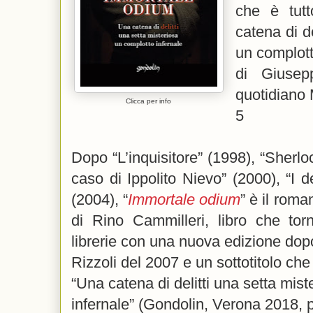
che è tut
catena di de
un complott
di Giusep
quotidiano M
Clicca per info
5
Dopo “L’inquisitore” (1998), “Sherlo
caso di Ippolito Nievo” (2000), “I de
(2004), “
Immortale odium
” è il roma
di Rino Cammilleri, libro che torn
librerie con una nuova edizione dopo
Rizzoli del 2007 e un sottotitolo ch
“Una catena di delitti una setta mis
infernale” (Gondolin, Verona 2018, p