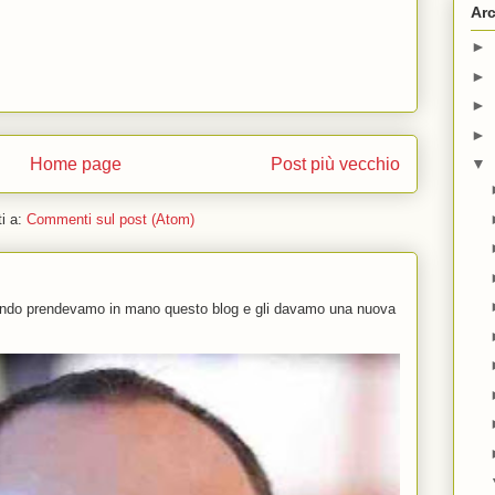
Arc
►
►
►
►
Home page
Post più vecchio
▼
ti a:
Commenti sul post (Atom)
uando prendevamo in mano questo blog e gli davamo una nuova