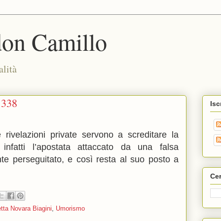
don Camillo
alità
1338
Isc
 rivelazioni private servono a screditare la
; infatti l’apostata attaccato da una falsa
te perseguitato, e così resta al suo posto a
Cer
tta Novara Biagini
,
Umorismo