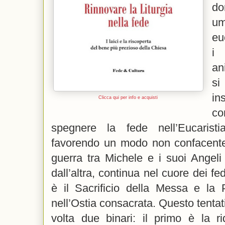
do
u
eu
i 
an
si
in
Clicca qui per info e acquisti
co
spegnere la fede nell’Eucarist
favorendo un modo non confacente 
guerra tra Michele e i suoi Angeli
dall’altra, continua nel cuore dei fed
è il Sacrificio della Messa e la
nell’Ostia consacrata. Questo tentat
volta due binari: il primo è la r