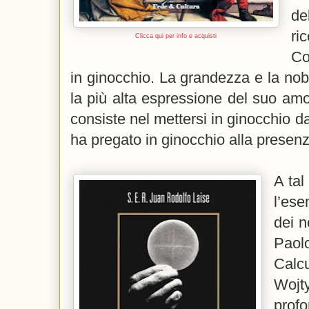
de
r
Clicca qui per info e acquisti
Co
in ginocchio. La grandezza e la nob
la più alta espressione del suo amo
consiste nel mettersi in ginocchio d
ha pregato in ginocchio alla presen
A tal
l’ese
dei n
Paol
Calcu
Wojty
profo