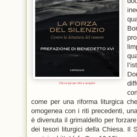
do
ine
qu
Bor
pr
lim
q
l’
Do
di
Clicca qui per info e acquisti
com
come per una riforma liturgica ch
omogenea con i riti precedenti, un
è divenuta il grimaldello per forzar
dei tesori liturgici della Chiesa. Il