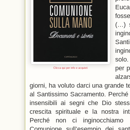
Euca
fosse
(…) 
ingi
Sant
ingi
solo
per p
Clicca qui per info e acquisti
alza
giorni, ha voluto darci una grande t
al Santissimo Sacramento. Perché 
insensibili ai segni che Dio stess
crescita spirituale e la nostra i
Perché non ci inginocchiamo 
Comunione sull’esempio dei san