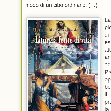
modo di un cibo ordinario. (…)
La
pi
d
e
at
amo
ad
P
op
be
il
pr
la