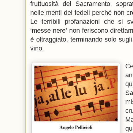
fruttuosità del Sacramento, soprat
nelle menti dei fedeli perché non cr
Le terribili profanazioni che si s
‘messe nere’ non feriscono direttam
è oltraggiato, terminando solo sugli
vino.
Ce
an
qu
S
m
cr
Ma
qu