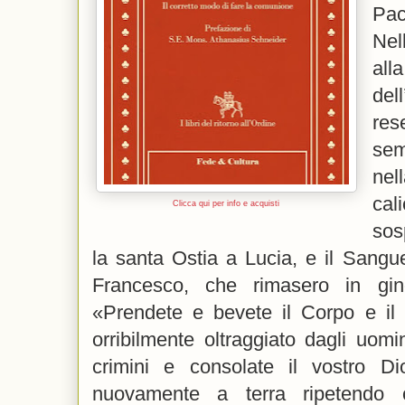
Pac
Nel
al
del
res
sem
nel
ca
Clicca qui per info e acquisti
sos
la santa Ostia a Lucia, e il Sangu
Francesco, che rimasero in gin
«Prendete e bevete il Corpo e il
orribilmente oltraggiato dagli uomin
crimini e consolate il vostro Di
nuovamente a terra ripetendo 