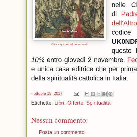
nelle C
di
Padr
dell'Alt
cod
UK0ND
Clicca qui per info e acquisti
questo 
10%
entro giovedì 2 novembre.
Fe
e unica casa editrice che per prima 
della spiritualità cattolica in Italia.
-
ottobre 19, 2017
Etichette:
Libri
,
Offerte
,
Spiritualitá
Nessun commento:
Posta un commento