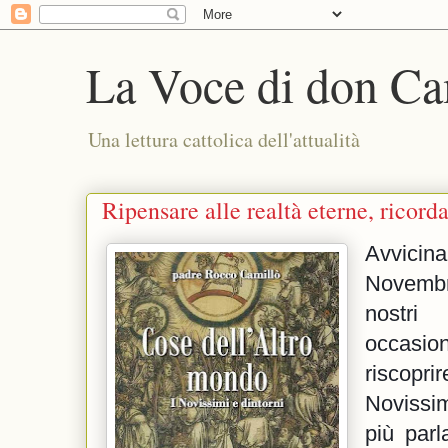
La Voce di don Ca
Una lettura cattolica dell'attualità
Ripensare alle realtà eterne, ricorda
Avvici
Novembr
nostri
occasion
riscopr
Novissi
più par