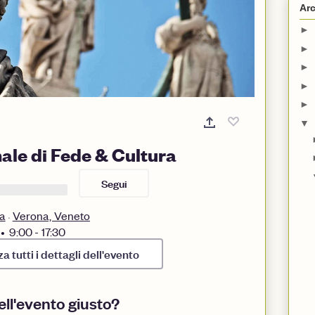
Arc
►
►
►
►
►
▼