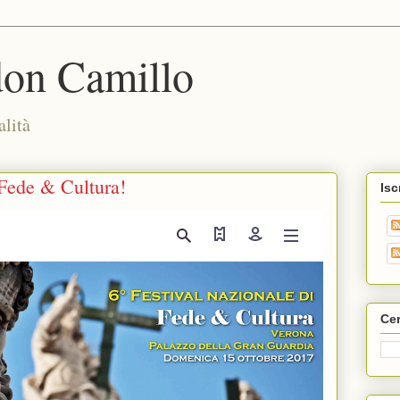
don Camillo
alità
i Fede & Cultura!
Isc
Cer