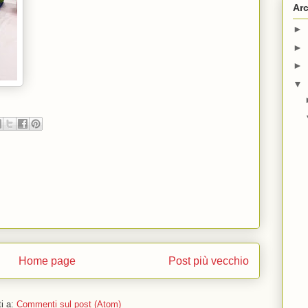
Arc
►
►
►
▼
Home page
Post più vecchio
ti a:
Commenti sul post (Atom)