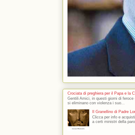
Crociata di preghiera per il Papa e la 
Gentili Amici, in questi giorni di feroce
si eliminano con violenza i suo...
Il Granellino di Padre L
Clicca per info e acquisti
a certi ministri della par