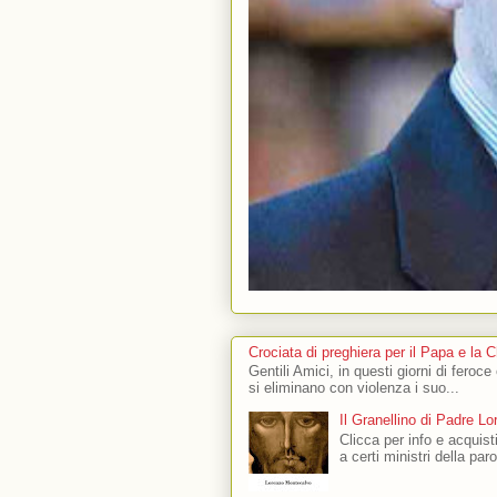
Crociata di preghiera per il Papa e la 
Gentili Amici, in questi giorni di feroce
si eliminano con violenza i suo...
Il Granellino di Padre L
Clicca per info e acquisti
a certi ministri della par