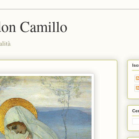
don Camillo
alità
Isc
Cer