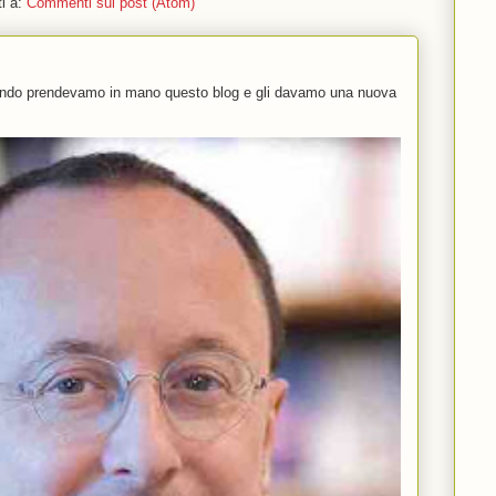
ti a:
Commenti sul post (Atom)
uando prendevamo in mano questo blog e gli davamo una nuova