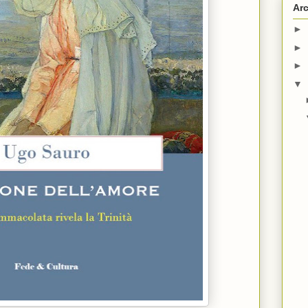
Arc
►
►
►
▼