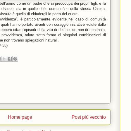
 dell’uomo come un padre che si preoccupa dei propri figli, e fa
ndividuo, sia in quelle delle comunità e della stessa Chiesa.
issuta è quello di chiudergli la porta del cuore.
ovvidenza”, è particolarmente evidente nel caso di comunità
 quali hanno portato avanti con coraggio iniziative volute dallo
ebbero citare episodi della vita di decine, se non di centinaia,
a provvidenza, talora sotto forma di singolari combinazioni di
he non trovano spiegazioni naturali.
7-38)
Home page
Post più vecchio