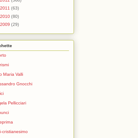
2011
(63)
2010
(80)
2009
(29)
chette
rto
rismi
o Maria Valli
ssandro Gnocchi
ci
ela Pellicciari
unci
eprima
i-cristianesimo