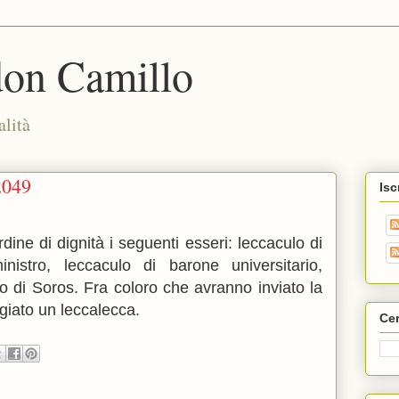
don Camillo
alità
2049
Isc
dine di dignità i seguenti esseri: leccaculo di
inistro, leccaculo di barone universitario,
lo di Soros. Fra coloro che avranno inviato la
ggiato un leccalecca.
Cer