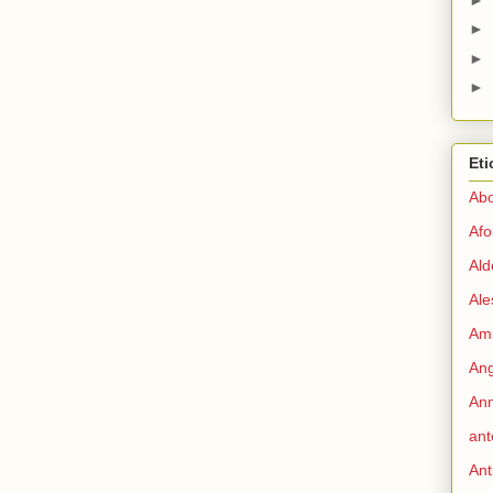
►
►
►
Eti
Abo
Afo
Ald
Ale
Ami
Ang
Ann
ant
Ant