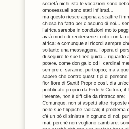
società nichilista le vocazioni sono debol
omosessuali sono stati infiltrati...
ma questo riesce appena a scalfire l'imm
chiesa ha fatto per ciascuno di noi... sen
l'africa sarebbe in condizioni molto peg
avrà modo di rendersene conto con la nu
africa; e comunque si ricordi sempre ch
soltanto una messaggera, l'opera di per
di seguire le sue linee guida... riguardo a
potere, come don gallo od il cardinal mar
sempre ci saranno, purtroppo; ma a ques
sapere che contro questi tipi di persone
fior fiore di Santi! Proprio così, dia un'oc
pubblicato proprio da Fede & Cultura, il 
inerente, non è difficile da rintracciare;
Comunque, non si aspetti altre risposte 
nelle sue filippiche radicali; il problema 
c'è un pò di sinistra in ognuno di noi, 
mai, perchè non vogliono cambiare; son