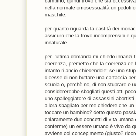
bambino, quindi trovo che sia eccessiva
nella normale omosessualità un pedofilo
maschile.
per quanto riguarda la castità dei monaci
assicuro che la trovo incomprensibile qua
innaturale...
per l'ultima domanda mi chiedo innanzi t
coerenza, premetto che la coerenza ce l
intanto rilancio chiedendole: se uno stup
dicesse di non buttare una cartaccia per
scuola o, perchè no, di non stuprare e 
considererebbe sbagliati questi atti poc
uno spalleggiatore di assassini abortist
allora sbagliato per me chiedere che un 
toccare un bambino? detto questo pass
chiaramente due concetti di vita umana 
conferme) un essere umano è vivo da qu
avviene col concepimento (giusto? ricor