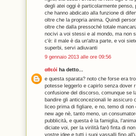
degli atei oggi è particolarmente penso, 
che hanno abdicato alla funzione di difen
oltre che la propria anima. Quindi persone 
oltre che dalla pressoché totale mancanz
nocivi a voi stessi e al mondo, ma non s
c'è: il male è da un'altra parte, e voi sie
superbi, servi adiuvanti
9 gennaio 2013 alle ore 09:56
αθεόί
ha detto...
e questa sparata? noto che forse era tr
potesse leggerlo e capirlo senza dover ri
confusione del discorso, comunque se la
bandire gli anticoncezionali le assicuro c
liceo prima di figliare, e no, temo di no
new age nè, tanto meno, un consumatore
pubblicità, e questa è la famiglia, l'ani
diciate voi, per la virilità farò finta di n
vostre idee e tutti i suoi vassalli fino al