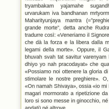
tryambakam yajamahe sugand
urvarukam iva bandhanan mrtyormu
Maharityunjaya mantra (=”preghi
grande morte”, detta anche Rudr
tradurre così: «Veneriamo il Signore
che dà la forza e la libera dalla m
legami della morte». Oppure, il G
bhuvah svah tat savitur varenyam
dhiyo yo nah pracodayat» che qual
«Possiamo noi ottenere la gloria di 
stimolare le nostre preghiere». O,
«On namah Shivaya», ossia «io mi i
magari mormorato a ripetizione da
loro si sono messe in ginocchio, n
andati) né altrove..