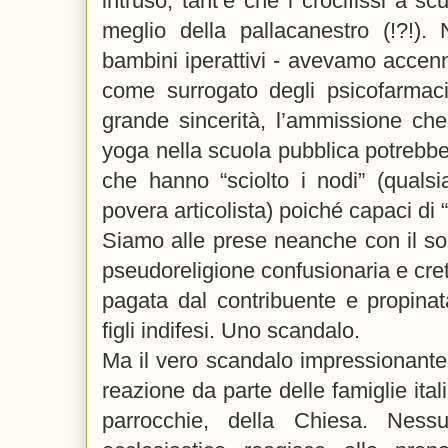
intruso, tant’è che i crocifissi a s
meglio della pallacanestro (!?!)
bambini iperattivi - avevamo accenn
come surrogato degli psicofarmaci 
grande sincerità, l’ammissione che i
yoga nella scuola pubblica potrebbero
che hanno “sciolto i nodi” (qualsi
povera articolista) poiché capaci di 
Siamo alle prese neanche con il s
pseudoreligione confusionaria e cret
pagata dal contribuente e propina
figli indifesi. Uno scandalo.
Ma il vero scandalo impressionante
reazione da parte delle famiglie ita
parrocchie, della Chiesa. Ness