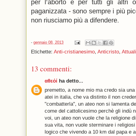
per l‘aborto e per tutti gli altri o
paganizzata - sono sempre i più piccol
non riusciamo più a difendere.
-
gennaio 08, 2013
Etichette:
Anti-cristianesimo
,
Anticristo
,
Attual
13 commenti:
αθεόί
ha detto...
premetto, a nome mio ma credo sia una 
atei in italia, che va distinto il non crede
"combatterla", un ateo non si lamenta de
come del cattolicesimo perchè gli indù n
voi, un ateo non vuole che la religione di
sua vita, non vuole sterminare i religiosi 
logico che vivendo a 10 km dal papa e a