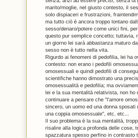
senza, anzi ad essere precisi, senza la 
marito/moglie, nel giusto contesto, il se
solo dispiaceri e frustrazioni, fraintendime
ma tutto ciò è ancora troppo lontano dal
sesso/denaro/potere come unici fini, per
questo pur semplice concetto; tuttavia, 
un giorno lei sarà abbastanza maturo da
sesso non è tutto nella vita.
Rigurdo ai fenomeni di pedofilia, lei ha o
contesto: non erano i pedofili omosess
omosessuali e quindi pedofili di conseg
scientifiche hanno dimostrato una precis
omosessualità e pedofilia; ma ovviament
lei e la sua mentalità relativista, non ho
continuare a pensare che "l'amore omose
sincero, un uomo ed una donna sposati 
una coppia omosessuale", etc. etc...
Il suo problema è la sua mentalità, tropp
risalire alla logica profonda delle cose, tr
spazzatura spesso perfino in contrasto tr