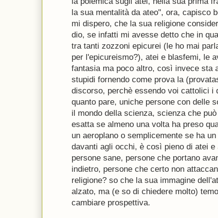
la polemica sugli atei, nella sua prima 
la sua mentalità da ateo", ora, capisco 
mi dispero, che la sua religione conside
dio, se infatti mi avesse detto che in qua
tra tanti zozzoni epicurei (le ho mai par
per l'epicureismo?), atei e blasfemi, le 
fantasia ma poco altro, così invece sta 
stupidi fornendo come prova la (provata
discorso, perchè essendo voi cattolici i d
quanto pare, uniche persone con delle so
il mondo della scienza, scienza che può
esatta se almeno una volta ha preso qu
un aeroplano o semplicemente se ha un 
davanti agli occhi, è così pieno di atei 
persone sane, persone che portano avant
indietro, persone che certo non attaccano 
religione? so che la sua immagine dell'at
alzato, ma (e so di chiedere molto) temo 
cambiare prospettiva.