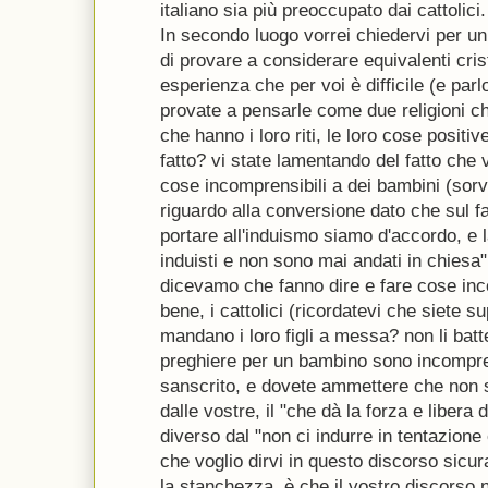
italiano sia più preoccupato dai cattolici.
In secondo luogo vorrei chiedervi per u
di provare a considerare equivalenti cri
esperienza che per voi è difficile (e parl
provate a pensarle come due religioni che
che hanno i loro riti, le loro cose positiv
fatto? vi state lamentando del fatto che 
cose incomprensibili a dei bambini (sorvo
riguardo alla conversione dato che sul f
portare all'induismo siamo d'accordo, e 
induisti e non sono mai andati in chiesa
dicevamo che fanno dire e fare cose inc
bene, i cattolici (ricordatevi che siete 
mandano i loro figli a messa? non li bat
preghiere per un bambino sono incomprens
sanscrito, e dovete ammettere che non s
dalle vostre, il "che dà la forza e libera
diverso dal "non ci indurre in tentazione 
che voglio dirvi in questo discorso sicur
la stanchezza, è che il vostro discorso