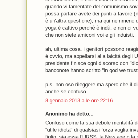
quando vi lamentate del comunismo sovi
possa parlare avete dei punti a favore 
è un'altra questione), ma qui nemmeno qu
yoga è cattivo perchè è indù, e non ci v
che non siete amiconi voi e gli induisti.
ah, ultima cosa, i genitori possono reag
è ovvio, ma appellarsi alla laicità degli 
presidente finisce ogni discorso con "dio
banconote hanno scritto "in god we trust"
p.s. non oso rileggere ma spero che il d
anche se confuso
8 gennaio 2013 alle ore 22:16
Anonimo ha detto...
Confuso come la sua debole mentalità da
"utile idiota" di qualsiasi forza voglia i
figlio, sia essa l'URSS, la New age o la 