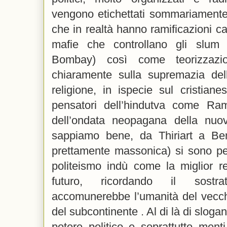
vengono etichettati sommariamente
che in realtà hanno ramificazioni ca
mafie che controllano gli slum
Bombay) così come teorizzazion
chiaramente sulla supremazia dell
religione, in ispecie sul cristiane
pensatori dell’hindutva come Ra
dell’ondata neopagana della nuo
sappiamo bene, da Thiriart a Ben
prettamente massonica) si sono per
politeismo indù come la miglior re
futuro, ricordando il sostr
accomunerebbe l’umanità del vecch
del subcontinente . Al di là di sloga
potere politico e soprattutto ment