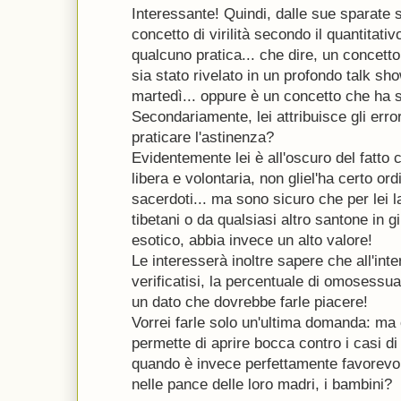
Interessante! Quindi, dalle sue sparate s
concetto di virilità secondo il quantitat
qualcuno pratica... che dire, un concett
sia stato rivelato in un profondo talk sh
martedì... oppure è un concetto che ha s
Secondariamente, lei attribuisce gli error
praticare l'astinenza?
Evidentemente lei è all'oscuro del fatto c
libera e volontaria, non gliel'ha certo ord
sacerdoti... ma sono sicuro che per lei l
tibetani o da qualsiasi altro santone in g
esotico, abbia invece un alto valore!
Le interesserà inoltre sapere che all'inte
verificatisi, la percentuale di omosessual
un dato che dovrebbe farle piacere!
Vorrei farle solo un'ultima domanda: ma
permette di aprire bocca contro i casi di
quando è invece perfettamente favorevol
nelle pance delle loro madri, i bambini?