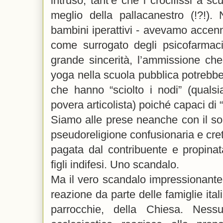
intruso, tant’è che i crocifissi a s
meglio della pallacanestro (!?!)
bambini iperattivi - avevamo accenn
come surrogato degli psicofarmaci 
grande sincerità, l’ammissione che i
yoga nella scuola pubblica potrebbero
che hanno “sciolto i nodi” (qualsi
povera articolista) poiché capaci di 
Siamo alle prese neanche con il s
pseudoreligione confusionaria e cret
pagata dal contribuente e propina
figli indifesi. Uno scandalo.
Ma il vero scandalo impressionante
reazione da parte delle famiglie ita
parrocchie, della Chiesa. Ness