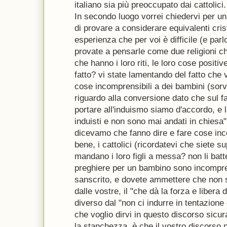
italiano sia più preoccupato dai cattolici.
In secondo luogo vorrei chiedervi per u
di provare a considerare equivalenti cri
esperienza che per voi è difficile (e parl
provate a pensarle come due religioni che
che hanno i loro riti, le loro cose positiv
fatto? vi state lamentando del fatto che 
cose incomprensibili a dei bambini (sorvo
riguardo alla conversione dato che sul f
portare all'induismo siamo d'accordo, e 
induisti e non sono mai andati in chiesa
dicevamo che fanno dire e fare cose inc
bene, i cattolici (ricordatevi che siete 
mandano i loro figli a messa? non li bat
preghiere per un bambino sono incomprens
sanscrito, e dovete ammettere che non s
dalle vostre, il "che dà la forza e libera
diverso dal "non ci indurre in tentazione 
che voglio dirvi in questo discorso sicur
la stanchezza, è che il vostro discorso