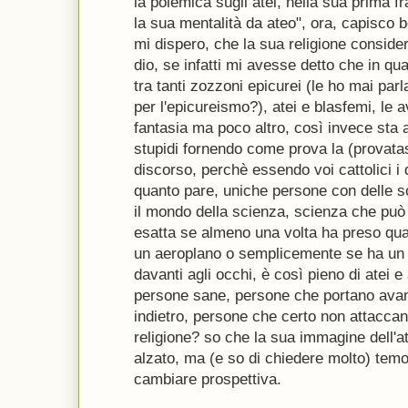
la polemica sugli atei, nella sua prima 
la sua mentalità da ateo", ora, capisco 
mi dispero, che la sua religione conside
dio, se infatti mi avesse detto che in qua
tra tanti zozzoni epicurei (le ho mai par
per l'epicureismo?), atei e blasfemi, le 
fantasia ma poco altro, così invece sta 
stupidi fornendo come prova la (provata
discorso, perchè essendo voi cattolici i d
quanto pare, uniche persone con delle so
il mondo della scienza, scienza che può
esatta se almeno una volta ha preso qu
un aeroplano o semplicemente se ha un 
davanti agli occhi, è così pieno di atei 
persone sane, persone che portano avant
indietro, persone che certo non attaccano 
religione? so che la sua immagine dell'at
alzato, ma (e so di chiedere molto) temo 
cambiare prospettiva.