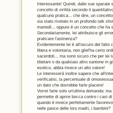
Interessante! Quindi, dalle sue sparate s
concetto di virilità secondo il quantitat
qualcuno pratica... che dire, un concett
sia stato rivelato in un profondo talk sh
martedì... oppure è un concetto che ha s
Secondariamente, lei attribuisce gli error
praticare l'astinenza?
Evidentemente lei è all'oscuro del fatto c
libera e volontaria, non gliel'ha certo ord
sacerdoti... ma sono sicuro che per lei l
tibetani o da qualsiasi altro santone in g
esotico, abbia invece un alto valore!
Le interesserà inoltre sapere che all'inte
verificatisi, la percentuale di omosessual
un dato che dovrebbe farle piacere!
Vorrei farle solo un'ultima domanda: ma
permette di aprire bocca contro i casi di
quando è invece perfettamente favorevol
nelle pance delle loro madri, i bambini?