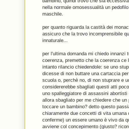
bambino, quindi trovo che sia eccessiva
nella normale omosessualità un pedofilo
maschile.
per quanto riguarda la castità dei monaci
assicuro che la trovo incomprensibile qua
innaturale...
per l'ultima domanda mi chiedo innanzi t
coerenza, premetto che la coerenza ce l
intanto rilancio chiedendole: se uno stup
dicesse di non buttare una cartaccia per
scuola o, perchè no, di non stuprare e 
considererebbe sbagliati questi atti poc
uno spalleggiatore di assassini abortist
allora sbagliato per me chiedere che un 
toccare un bambino? detto questo pass
chiaramente due concetti di vita umana 
conferme) un essere umano è vivo da qu
avviene col concepimento (giusto? ricor