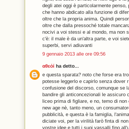
degli atei oggi è particolarmente penso, 
che hanno abdicato alla funzione di difen
oltre che la propria anima. Quindi persone 
oltre che dalla pressoché totale mancanz
nocivi a voi stessi e al mondo, ma non s
c'è: il male è da un'altra parte, e voi sie
superbi, servi adiuvanti
9 gennaio 2013 alle ore 09:56
αθεόί
ha detto...
e questa sparata? noto che forse era tr
potesse leggerlo e capirlo senza dover ri
confusione del discorso, comunque se la
bandire gli anticoncezionali le assicuro c
liceo prima di figliare, e no, temo di no
new age nè, tanto meno, un consumatore
pubblicità, e questa è la famiglia, l'ani
diciate voi, per la virilità farò finta di n
vostre idee e tutti i suoi vassalli fino al