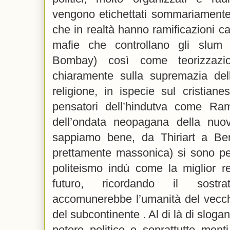
vengono etichettati sommariamente
che in realtà hanno ramificazioni ca
mafie che controllano gli slum
Bombay) così come teorizzazion
chiaramente sulla supremazia dell
religione, in ispecie sul cristiane
pensatori dell’hindutva come Ra
dell’ondata neopagana della nuo
sappiamo bene, da Thiriart a Ben
prettamente massonica) si sono per
politeismo indù come la miglior re
futuro, ricordando il sostr
accomunerebbe l’umanità del vecch
del subcontinente . Al di là di sloga
potere politico e soprattutto ment