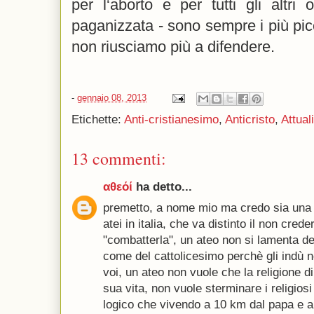
per l‘aborto e per tutti gli altri o
paganizzata - sono sempre i più piccol
non riusciamo più a difendere.
-
gennaio 08, 2013
Etichette:
Anti-cristianesimo
,
Anticristo
,
Attual
13 commenti:
αθεόί
ha detto...
premetto, a nome mio ma credo sia una 
atei in italia, che va distinto il non crede
"combatterla", un ateo non si lamenta de
come del cattolicesimo perchè gli indù n
voi, un ateo non vuole che la religione di
sua vita, non vuole sterminare i religiosi 
logico che vivendo a 10 km dal papa e a