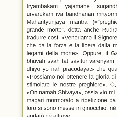
tryambakam yajamahe sugand
urvarukam iva bandhanan mrtyormu
Maharityunjaya mantra (=”preghi
grande morte”, detta anche Rudr
tradurre così: «Veneriamo il Signore
che dà la forza e la libera dalla m
legami della morte». Oppure, il G
bhuvah svah tat savitur varenyam
dhiyo yo nah pracodayat» che qual
«Possiamo noi ottenere la gloria di 
stimolare le nostre preghiere». O,
«On namah Shivaya», ossia «io mi i
magari mormorato a ripetizione da
loro si sono messe in ginocchio, n
andati) né altrove..