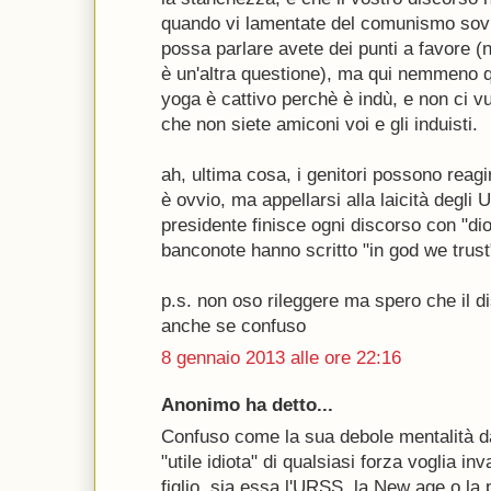
quando vi lamentate del comunismo sovi
possa parlare avete dei punti a favore 
è un'altra questione), ma qui nemmeno qu
yoga è cattivo perchè è indù, e non ci v
che non siete amiconi voi e gli induisti.
ah, ultima cosa, i genitori possono reag
è ovvio, ma appellarsi alla laicità degli 
presidente finisce ogni discorso con "dio
banconote hanno scritto "in god we trust"
p.s. non oso rileggere ma spero che il d
anche se confuso
8 gennaio 2013 alle ore 22:16
Anonimo ha detto...
Confuso come la sua debole mentalità da
"utile idiota" di qualsiasi forza voglia i
figlio, sia essa l'URSS, la New age o la 