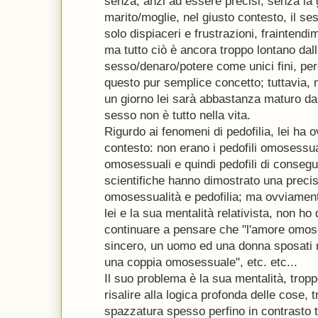
senza, anzi ad essere precisi, senza la 
marito/moglie, nel giusto contesto, il se
solo dispiaceri e frustrazioni, fraintendime
ma tutto ciò è ancora troppo lontano dal
sesso/denaro/potere come unici fini, per
questo pur semplice concetto; tuttavia, 
un giorno lei sarà abbastanza maturo da
sesso non è tutto nella vita.
Rigurdo ai fenomeni di pedofilia, lei ha o
contesto: non erano i pedofili omosess
omosessuali e quindi pedofili di conseg
scientifiche hanno dimostrato una precis
omosessualità e pedofilia; ma ovviament
lei e la sua mentalità relativista, non ho
continuare a pensare che "l'amore omose
sincero, un uomo ed una donna sposati 
una coppia omosessuale", etc. etc...
Il suo problema è la sua mentalità, tropp
risalire alla logica profonda delle cose, tr
spazzatura spesso perfino in contrasto tr