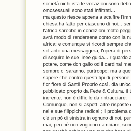
società nichilista le vocazioni sono debol
omosessuali sono stati infiltrati...
ma questo riesce appena a scalfire l'imm
chiesa ha fatto per ciascuno di noi... sen
l'africa sarebbe in condizioni molto peg
avrà modo di rendersene conto con la nu
africa; e comunque si ricordi sempre ch
soltanto una messaggera, l'opera di per
di seguire le sue linee guida... riguardo a
potere, come don gallo od il cardinal mar
sempre ci saranno, purtroppo; ma a ques
sapere che contro questi tipi di persone
fior fiore di Santi! Proprio così, dia un'oc
pubblicato proprio da Fede & Cultura, il 
inerente, non è difficile da rintracciare;
Comunque, non si aspetti altre risposte 
nelle sue filippiche radicali; il problema 
c'è un pò di sinistra in ognuno di noi, 
mai, perchè non vogliono cambiare; son