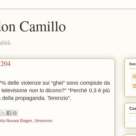
don Camillo
alità
1204
Isc
,7% delle violenze sui “ghei” sono compiute da
 e televisione non lo dicono?” “Perché 0,3 è più
a della propaganda. Terenzio
”
.
Cer
tta Novara Biagini
,
Umorismo