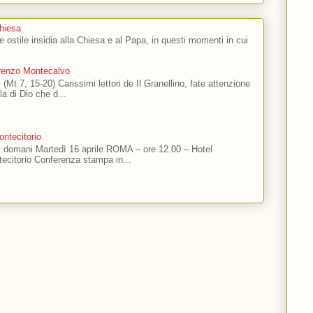
Chiesa
 e ostile insidia alla Chiesa e al Papa, in questi momenti in cui
orenzo Montecalvo
 (Mt 7, 15-20) Carissimi lettori de Il Granellino, fate attenzione
ola di Dio che d...
ntecitorio
ti domani Martedì 16 aprile ROMA – ore 12.00 – Hotel
ecitorio Conferenza stampa in...