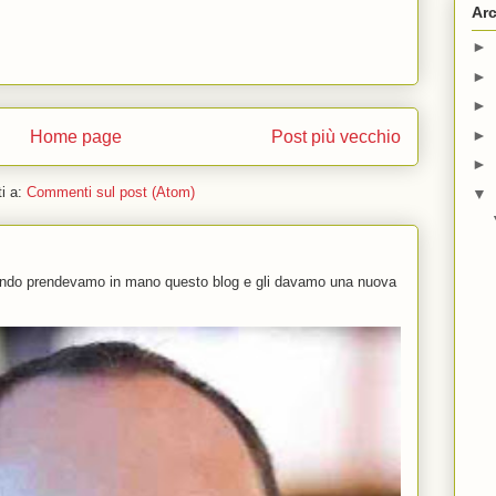
Arc
►
►
►
►
Home page
Post più vecchio
►
ti a:
Commenti sul post (Atom)
▼
uando prendevamo in mano questo blog e gli davamo una nuova