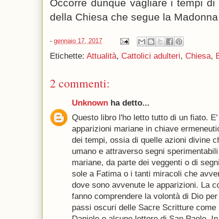
Occorre dunque vagliare i tempi di 
della Chiesa che segue la Madonna
-
gennaio 17, 2017
Etichette:
Attualità
,
Cattolici adulteri
,
Chiesa
,
2 commenti:
Unknown
ha detto...
Questo libro l'ho letto tutto di un fiato. 
apparizioni mariane in chiave ermeneuti
dei tempi, ossia di quelle azioni divine 
umano e attraverso segni sperimentabili
mariane, da parte dei veggenti o di segn
sole a Fatima o i tanti miracoli che avv
dove sono avvenute le apparizioni. La c
fanno comprendere la volontà di Dio per
passi oscuri delle Sacre Scritture come l'
Daniele o alcune lettere di San Paolo. I