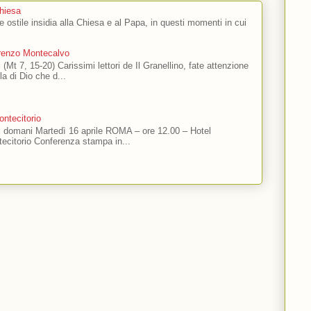
Chiesa
 e ostile insidia alla Chiesa e al Papa, in questi momenti in cui
orenzo Montecalvo
 (Mt 7, 15-20) Carissimi lettori de Il Granellino, fate attenzione
ola di Dio che d...
ntecitorio
ti domani Martedì 16 aprile ROMA – ore 12.00 – Hotel
ecitorio Conferenza stampa in...