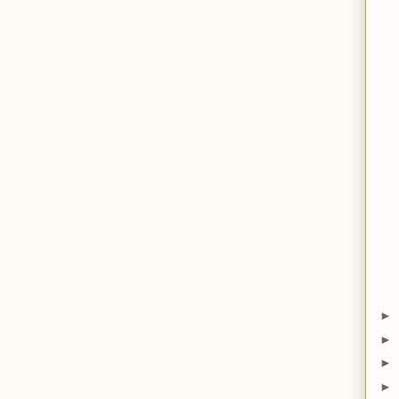
►
►
►
►