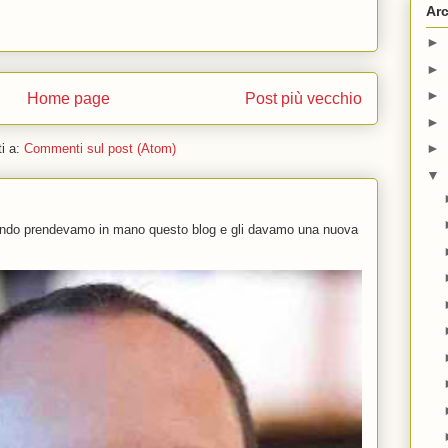
Arc
►
►
►
Home page
Post più vecchio
►
►
ti a:
Commenti sul post (Atom)
▼
uando prendevamo in mano questo blog e gli davamo una nuova