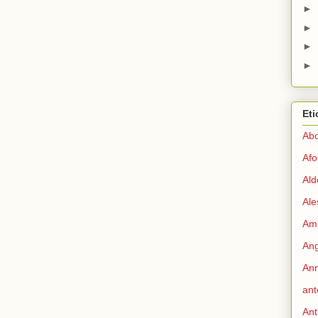
►
►
►
►
Eti
Abo
Afo
Ald
Ale
Ami
Ang
Ann
ant
Ant