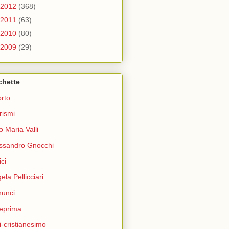
2012
(368)
2011
(63)
2010
(80)
2009
(29)
chette
rto
rismi
o Maria Valli
ssandro Gnocchi
ci
ela Pellicciari
unci
eprima
i-cristianesimo