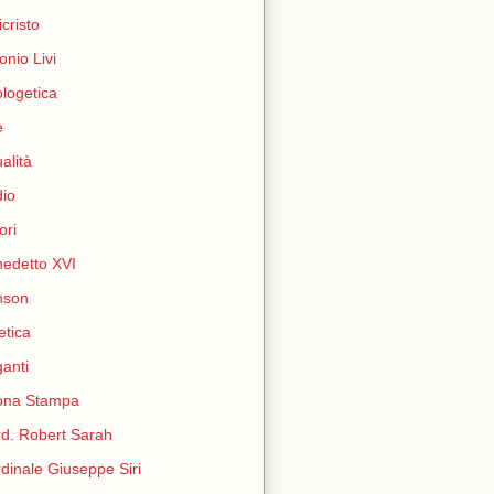
icristo
onio Livi
logetica
e
ualità
io
ori
edetto XVI
nson
etica
ganti
ona Stampa
d. Robert Sarah
dinale Giuseppe Siri