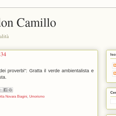
don Camillo
alità
834
Isc
ei proverbi”: Gratta il verde ambientalista e
sta.
Cer
tta Novara Biagini
,
Umorismo