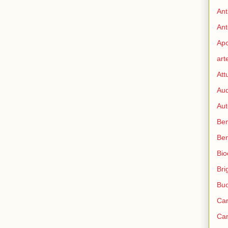
Ant
Ant
Apo
art
Att
Aud
Aut
Ben
Be
Bio
Bri
Bu
Car
Car