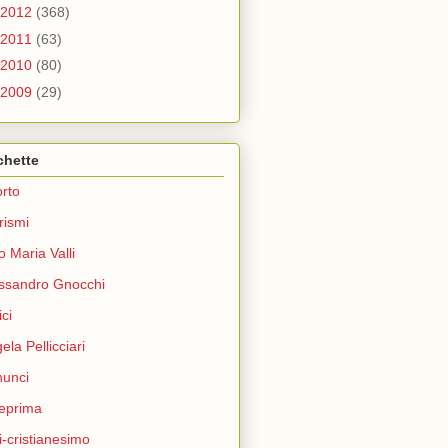
2012
(368)
2011
(63)
2010
(80)
2009
(29)
chette
rto
rismi
o Maria Valli
ssandro Gnocchi
ci
ela Pellicciari
unci
eprima
i-cristianesimo