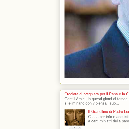
Crociata di preghiera per il Papa e la 
Gentili Amici, in questi giorni di feroce
si eliminano con violenza i suo...
Il Granellino di Padre L
Clicca per info e acquisti
a certi ministri della par