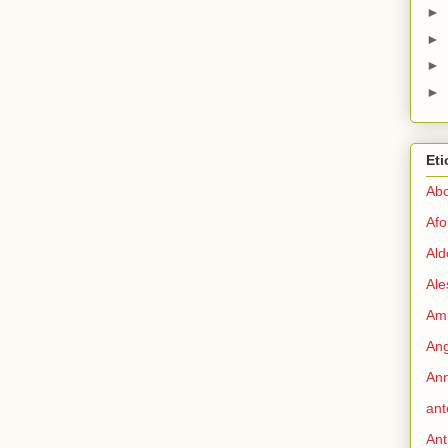
►
►
►
►
Eti
Abo
Afo
Ald
Ale
Ami
Ang
Ann
ant
Ant