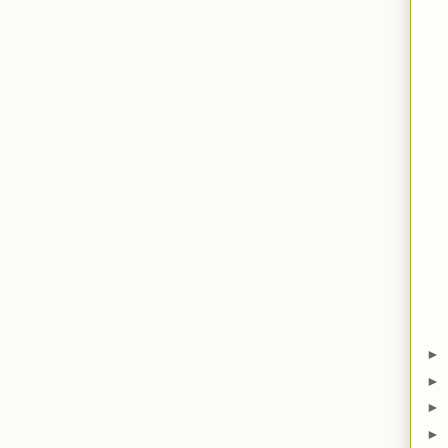
►
►
►
►