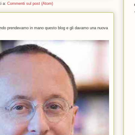
ti a:
Commenti sul post (Atom)
uando prendevamo in mano questo blog e gli davamo una nuova