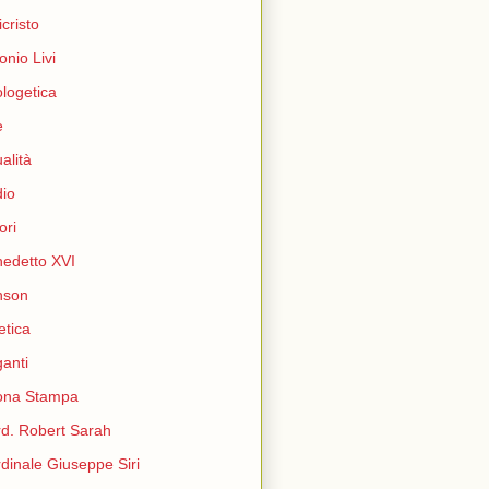
icristo
onio Livi
logetica
e
ualità
io
ori
edetto XVI
nson
etica
ganti
ona Stampa
d. Robert Sarah
dinale Giuseppe Siri