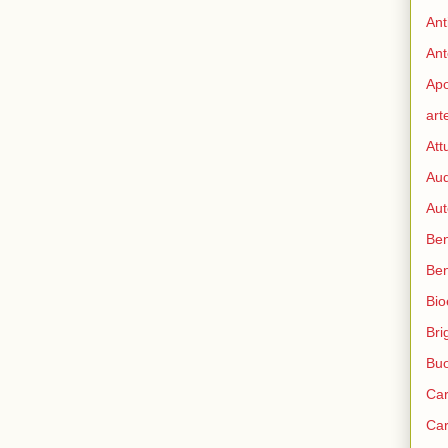
Ant
Ant
Apo
art
Att
Aud
Aut
Ben
Be
Bio
Bri
Bu
Car
Car