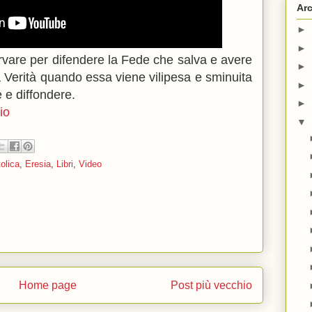
Arc
►
►
rvare per difendere la Fede che salva e avere
►
 Verità quando essa viene vilipesa e sminuita
►
 e diffondere.
►
io
▼
tolica
,
Eresia
,
Libri
,
Video
Home page
Post più vecchio