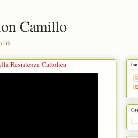
don Camillo
alità
lla Resistenza Cattolica
Isc
Cer