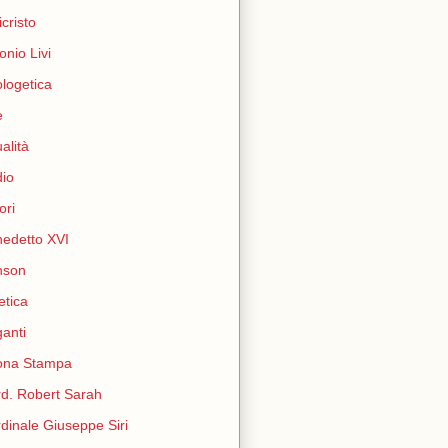
icristo
onio Livi
logetica
e
ualità
io
ori
edetto XVI
nson
etica
ganti
ona Stampa
d. Robert Sarah
dinale Giuseppe Siri