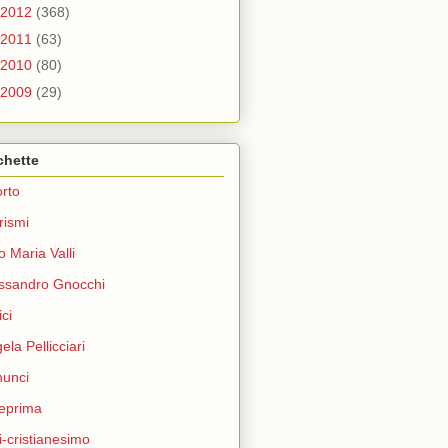
2012
(368)
2011
(63)
2010
(80)
2009
(29)
chette
rto
rismi
o Maria Valli
ssandro Gnocchi
ci
ela Pellicciari
unci
eprima
i-cristianesimo