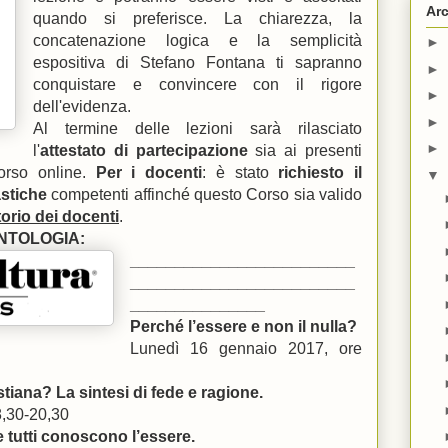
Arc
quando si preferisce. La chiarezza, la
concatenazione logica e la semplicità
►
espositiva di Stefano Fontana ti sapranno
►
conquistare e convincere con il rigore
►
dell'evidenza.
►
Al termine delle lezioni sarà rilasciato
►
l'
attestato di partecipazione
sia ai presenti
orso online.
Per i docenti
: è stato
richiesto il
▼
astiche
competenti affinché questo Corso sia valido
orio dei docenti
.
NTOLOGIA:
_________________________
_________________________
_______________
Perché l’essere e non il nulla?
Lunedì 16 gennaio 2017, ore
istiana? La sintesi di fede e ragione.
8,30-20,30
e tutti conoscono l’essere.