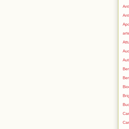
Ant
Ant
Apo
art
Att
Aud
Aut
Ben
Be
Bio
Bri
Bu
Car
Car