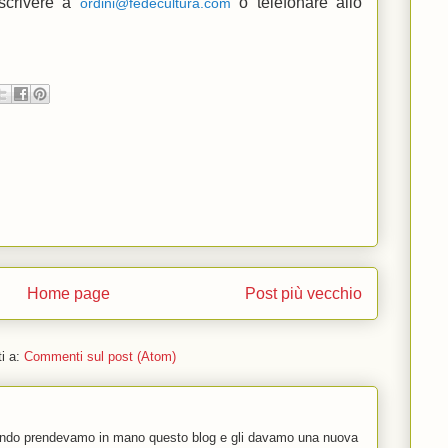
 scrivere a
o telefonare allo
ordini@fedecultura.com
Home page
Post più vecchio
ti a:
Commenti sul post (Atom)
uando prendevamo in mano questo blog e gli davamo una nuova