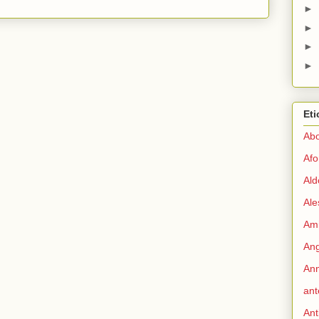
►
►
►
►
Eti
Abo
Afo
Ald
Ale
Ami
Ang
Ann
ant
Ant