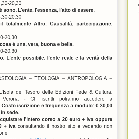
8,30-20,30
sono. L’ente, l’essenza, l’atto di essere.
8,30-20,30
l totalmente Altro. Causalità, partecipazione,
30-20,30
i cosa è una, vera, buona e bella.
30-20,30
 L’ente possibile, l’ente reale e la verità della
___________________________________
: GNOSEOLOGIA – TEOLOGIA – ANTROPOLOGIA –
 L’Isola del Tesoro delle Edizioni Fede & Cultura,
 Verona - Gli iscritti potranno accedere a
-
Costo iscrizione e frequenza a modulo: € 30,00
 in sede.
cquistare l'intero corso a 20 euro + iva oppure
49 + iva
consultando il nostro sito e vedendo non
ione