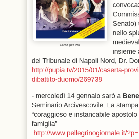
convocazi
Commissi
Senato) 
nello sp
medieval
Clicca per info
insieme 
del Tribunale di Napoli Nord, Dr. 
http://pupia.tv/2015/01/caserta-provi
dibattito-duomo/269738
- mercoledì 14 gennaio sarò a
Bene
Seminario Arcivescovile. La stampa
“coraggioso e instancabile apostolo d
famiglia”
http://www.pellegrinogiornale.it/?p