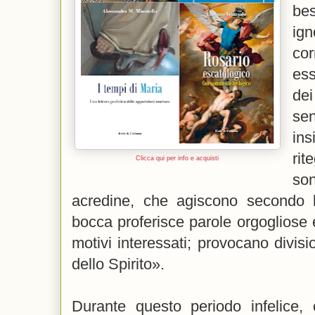
be
ig
co
es
de
se
in
rit
Clicca qui per info e acquisti
so
acredine, che agiscono secondo le
bocca proferisce parole orgogliose
motivi interessati; provocano divisio
dello Spirito».
Durante questo periodo infelice, 