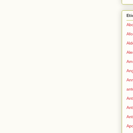
Eti
Abo
Afo
Ald
Ale
Ami
Ang
Ann
ant
Ant
Ant
Ant
Apo