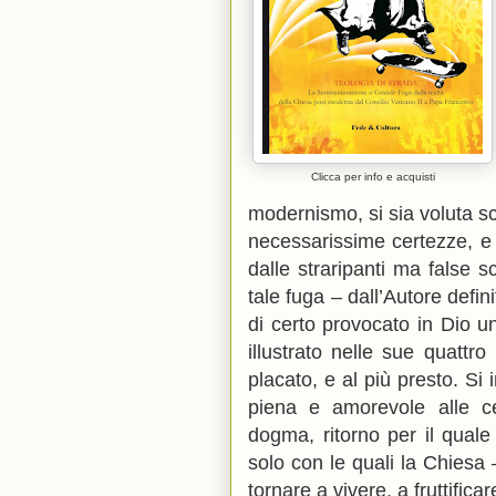
Clicca per info e acquisti
modernismo, si sia voluta sc
necessarissime certezze, e c
dalle straripanti ma false 
tale fuga – dall’Autore defi
di certo provocato in Dio
illustrato nelle sue quattr
placato, e al più presto. Si 
piena e amorevole alle ce
dogma, ritorno per il quale
solo con le quali la Chiesa
tornare a vivere, a fruttificar