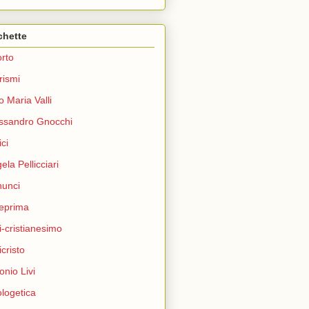
chette
rto
rismi
o Maria Valli
ssandro Gnocchi
ci
ela Pellicciari
unci
eprima
i-cristianesimo
icristo
onio Livi
logetica