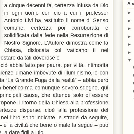
Arc
a cinque decenni fa, certezza infusa da Dio
in ogni uomo con ciò a cui il professor
►
Antonio Livi ha restituito il nome di Senso
►
comune, certezza poi corroborata e
►
solidificata dalla fede nella Resurrezione di
►
Nostro Signore. L’Autore dimostra come la
►
Chiesa, dislocata col Vaticano II nel
►
ostare da tali doverose e
▼
iò abbia fatto per paura, per viltà, intimorita
scienze umane imbevute di illuminismo, e con
nita “La Grande Fuga dalla realtà” – abbia però
 un benefico ma comunque severo sdegno, qui
o principali cause, che attende solo di essere
impone il ritorno della Chiesa alla professione
rtezze disperse, cioè alla professione del
 nel libro sono indicate le strade da seguire,
 – e la civiltà che bene o male la segue – può
e, a dare figli a Dio.