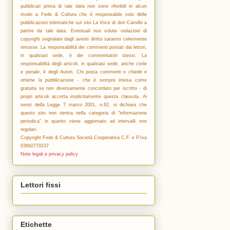
pubblicati prima di tale data non sono riferibili in alcun
modo a Fede & Cultura che è responsabile solo delle
pubblicazioni telematiche sul sito La Voce di don Camillo a
partire da tale data. Eventuali non volute violazioni di
copyright segnalate dagli aventi diritto saranno celermente
rimosse. La responsabilità dei commenti postati dai lettori,
in qualsiasi sede, è dei commentatori stessi. La
responsabilità degli articoli, in qualsiasi sede, anche civile
e penale, è degli Autori. Chi posta commenti o chiede e
ottiene la pubblicazione - che è sempre intesa come
gratuita se non diversamente concordato per iscritto - di
propri articoli accetta implicitamente questa clausola. Ai
sensi della Legge 7 marzo 2001, n.62, si dichiara che
questo sito non rientra nella categoria di "informazione
periodica" in quanto viene aggiornato ad intervalli non
regolari.
Copyright Fede & Cultura Società Cooperativa C.F. e P.Iva
03692770237
Note legali e privacy policy
Lettori fissi
Etichette