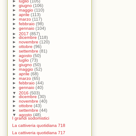
►
luglio
(105)
►
giugno
(106)
►
maggio
(110)
►
aprile
(113)
►
marzo
(117)
►
febbraio
(98)
►
gennaio
(104)
►
2017
(857)
►
dicembre
(118)
►
novembre
(120)
►
ottobre
(96)
►
settembre
(81)
►
agosto
(50)
►
luglio
(73)
►
giugno
(50)
►
maggio
(52)
►
aprile
(68)
►
marzo
(65)
►
febbraio
(44)
►
gennaio
(40)
▼
2016
(503)
►
dicembre
(30)
►
novembre
(40)
►
ottobre
(43)
►
settembre
(44)
▼
agosto
(48)
I grandi sodomistici
La cattiveria quotidiana 718
La cattiveria quotidiana 717