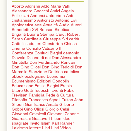
Aborto
Aforismi
Aldo Maria Valli
Alessandro Gnocchi
Amici
Angela
Pellicciari
Annunci
anteprima
Anti-
cristianesimo
Anticristo
Antonio Livi
Apologetica
arte
Attualità
Audio
Autori
Benedetto XVI
Benson
Bioetica
Briganti
Buona Stampa
Card. Robert
Sarah
Cardinale Giuseppe Siri
carità
Cattolici adulteri
Chesterton
Chiesa
cinema
Concilio Vaticano II
Conferenza
Coniugi Biagini
demonio
Diavolo
Dicono di noi
Don Alessandro
Minutella
Don Ferdinando Rancan
Don Gino Oliosi
Don Gino Tedoldi
Don
Marcello Stanzione
Dottrina cattolica
eBook
ecologismo
Economia
Ecumenismo
Edizioni Gondolin
Educazione
Emilio Biagini
Eresia
Ettore Gotti Tedeschi
Eventi
Fabio
Trevisan
Famiglia
Fede & Cultura
Filosofia
Francesco Agnoli
Fulton John
Sheen
Gianfranco Amato
Gilberto
Gobbi
Gino Oliosi
Giorgio Celsi
Giovanni Cavalcoli
Giovanni Zenone
Guareschi
Gustave Thibon
idee
sbagliate
Invito
Islam
Karl Rahner
Laicismo
lettere
Libri
Libri Video