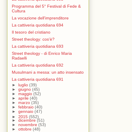
Programma del 5° Festival di Fede &
Cultura
La vocazione dell'imprenditore
La cattiveria quotidiana 694
Il tesoro del cristiano
Street theology: cos'è?
La cattiveria quotidiana 693
Street theology - di Enrico Maria
Radaelli
La cattiveria quotidiana 692
Musulmani a messa: un atto insensato
La cattiveria quotidiana 691
►
luglio
(39)
►
giugno
(45)
►
maggio
(52)
►
aprile
(40)
►
marzo
(35)
►
febbraio
(40)
►
gennaio
(47)
►
2015
(552)
►
dicembre
(51)
►
novembre
(53)
►
ottobre
(48)