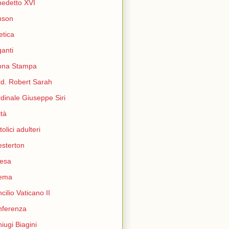
edetto XVI
nson
etica
ganti
ona Stampa
d. Robert Sarah
dinale Giuseppe Siri
ità
tolici adulteri
sterton
esa
nema
cilio Vaticano II
nferenza
iugi Biagini