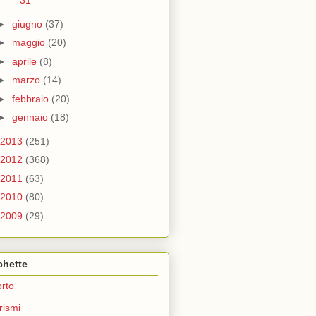
31
►
giugno
(37)
►
maggio
(20)
►
aprile
(8)
►
marzo
(14)
►
febbraio
(20)
►
gennaio
(18)
2013
(251)
2012
(368)
2011
(63)
2010
(80)
2009
(29)
chette
rto
rismi