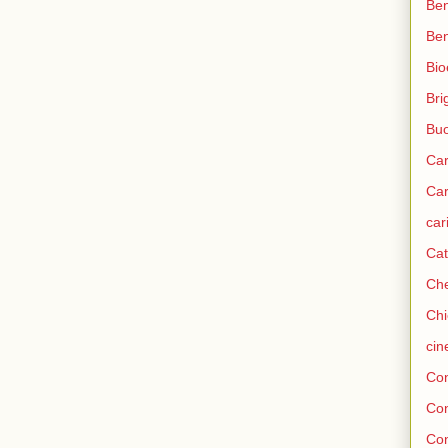
Ben
Be
Bio
Bri
Bu
Car
Car
car
Cat
Che
Chi
ci
Con
Co
Con