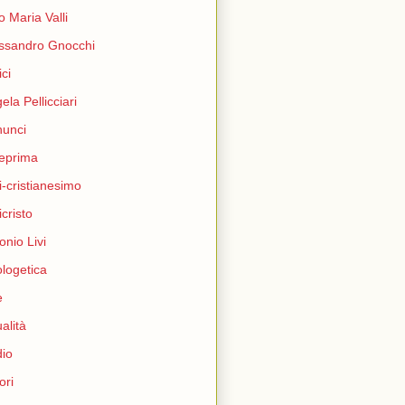
o Maria Valli
ssandro Gnocchi
ci
ela Pellicciari
unci
eprima
i-cristianesimo
icristo
onio Livi
logetica
e
ualità
io
ori