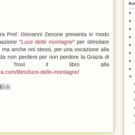
Arc
►
►
►
tura Prof. Giovanni Zenone presenta in modo
►
mazione "
Luce delle montagne
" per stimolare
►
i, ma anche noi stessi, per una vocazione alla
►
da non perdere per non perdere la Grazia di
►
te! Trovi il libro alla
►
ra.com/libro/luce-delle-montagne/
▼