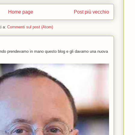
Home page
Post più vecchio
ti a:
Commenti sul post (Atom)
uando prendevamo in mano questo blog e gli davamo una nuova