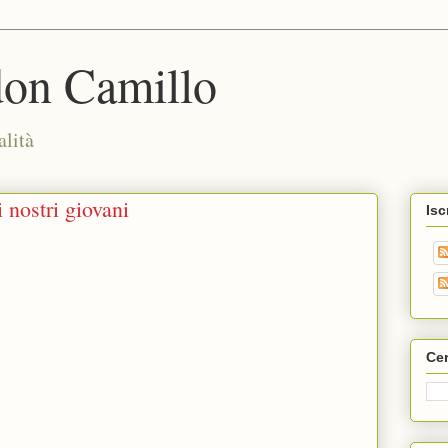
don Camillo
alità
 nostri giovani
Isc
Cer