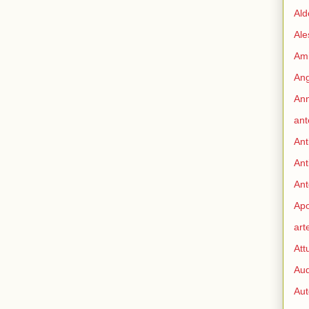
Ald
Ale
Ami
Ang
Ann
ant
Ant
Ant
Ant
Apo
art
Att
Aud
Aut