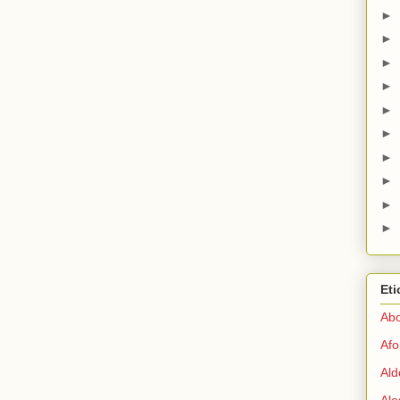
►
►
►
►
►
►
►
►
►
►
Eti
Abo
Afo
Ald
Ale