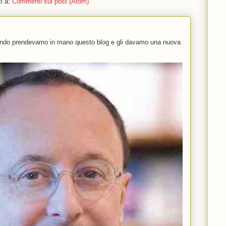
ti a:
Commenti sul post (Atom)
uando prendevamo in mano questo blog e gli davamo una nuova