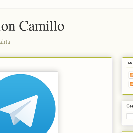
don Camillo
alità
Isc
Cer