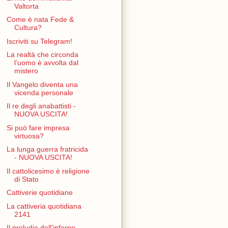
Valtorta
Come è nata Fede &
Cultura?
Iscriviti su Telegram!
La realtà che circonda
l’uomo è avvolta dal
mistero
Il Vangelo diventa una
vicenda personale
Il re degli anabattisti -
NUOVA USCITA!
Si può fare impresa
virtuosa?
La lunga guerra fratricida
- NUOVA USCITA!
Il cattolicesimo è religione
di Stato
Cattiverie quotidiane
La cattiveria quotidiana
2141
Il preludio dell’inferno