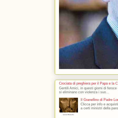
Crociata di preghiera per il Papa e la 
Gentili Amici, in questi giorni di feroce
si eliminano con violenza i suo...
Il Granellino di Padre L
Clicca per info e acquisti
a certi ministri della par