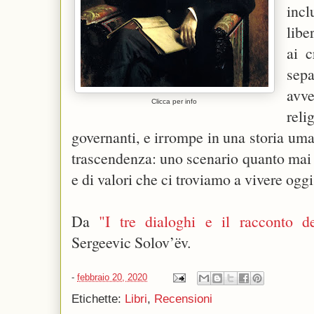
inc
libe
ai c
sep
avv
Clicca per info
rel
governanti, e irrompe in una storia uma
trascendenza: uno scenario quanto mai 
e di valori che ci troviamo a vivere ogg
Da
"I tre dialoghi e il racconto del
Sergeevic Solov’ëv.
-
febbraio 20, 2020
Etichette:
Libri
,
Recensioni