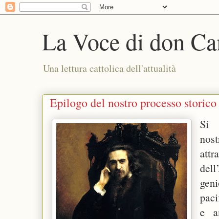
La Voce di don Ca
Una lettura cattolica dell'attualità
Epilogo del nostro processo storico
Si 
nos
att
del
geni
paci
e a