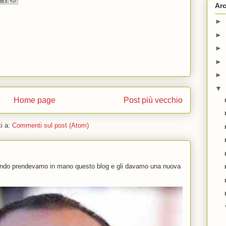
Arc
►
►
►
►
►
▼
Home page
Post più vecchio
ti a:
Commenti sul post (Atom)
uando prendevamo in mano questo blog e gli davamo una nuova