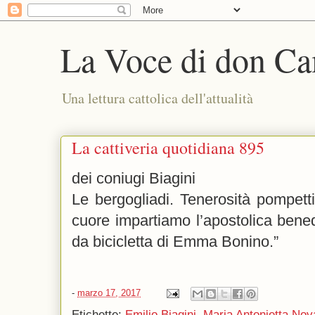
La Voce di don Ca
Una lettura cattolica dell'attualità
La cattiveria quotidiana 895
dei coniugi Biagini
Le bergogliadi. Tenerosità pompett
cuore impartiamo l’apostolica bene
da bicicletta di Emma Bonino.”
-
marzo 17, 2017
Etichette:
Emilio Biagini
,
Maria Antonietta Nov