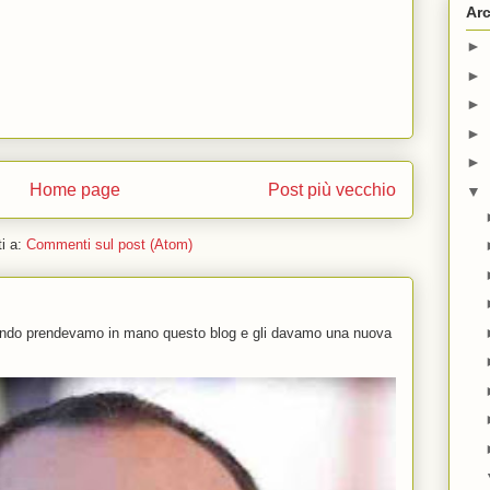
Arc
►
►
►
►
►
Home page
Post più vecchio
▼
ti a:
Commenti sul post (Atom)
uando prendevamo in mano questo blog e gli davamo una nuova