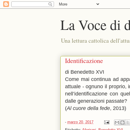
La Voce di 
Una lettura cattolica dell'attu
Identificazione
di Benedetto XVI
Come mai continua ad apparir
attuale - ognuno il proprio, 
nell’identificazione con qu
dalle generazioni passate?
(
Al cuore della fede
, 2013)
-
marzo 20, 2017
Etichette:
Aforismi
,
Benedetto XVI