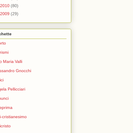
2010
(80)
2009
(29)
chette
rto
rismi
o Maria Valli
ssandro Gnocchi
ci
ela Pellicciari
unci
eprima
i-cristianesimo
icristo