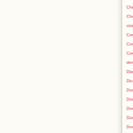
Che
Chi
ci
Con
Co
Con
de
Dia
Dic
Don
Do
Don
Don
Don