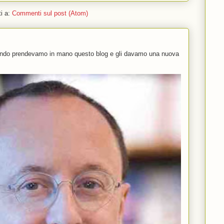
ti a:
Commenti sul post (Atom)
uando prendevamo in mano questo blog e gli davamo una nuova