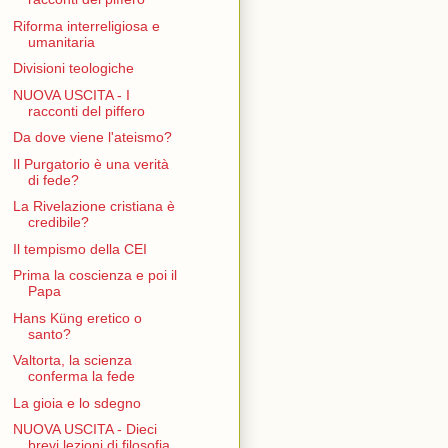
Riforma interreligiosa e
umanitaria
Divisioni teologiche
NUOVA USCITA - I
racconti del piffero
Da dove viene l'ateismo?
Il Purgatorio è una verità
di fede?
La Rivelazione cristiana è
credibile?
Il tempismo della CEI
Prima la coscienza e poi il
Papa
Hans Küng eretico o
santo?
Valtorta, la scienza
conferma la fede
La gioia e lo sdegno
NUOVA USCITA - Dieci
brevi lezioni di filosofia