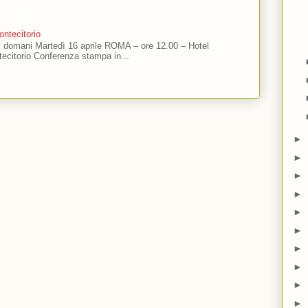
ntecitorio
ti domani Martedì 16 aprile ROMA – ore 12.00 – Hotel
ecitorio Conferenza stampa in...
►
►
►
►
►
►
►
►
►
►