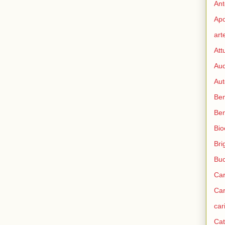
Ant
Apo
art
Att
Aud
Aut
Ben
Be
Bio
Bri
Bu
Car
Car
car
Cat