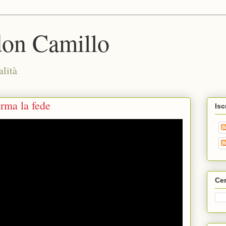
don Camillo
alità
erma la fede
Isc
Cer