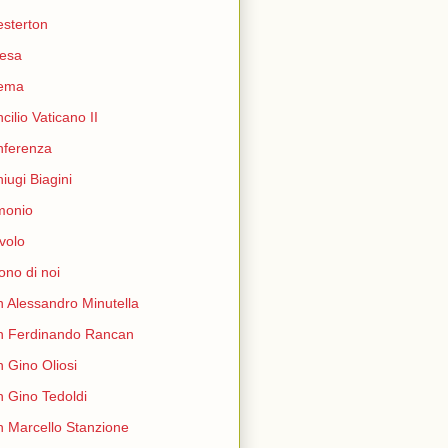
sterton
esa
nema
cilio Vaticano II
nferenza
iugi Biagini
monio
volo
ono di noi
 Alessandro Minutella
n Ferdinando Rancan
 Gino Oliosi
 Gino Tedoldi
 Marcello Stanzione