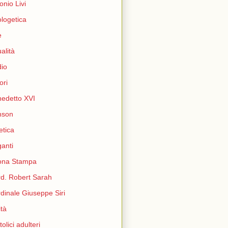
onio Livi
logetica
e
ualità
io
ori
edetto XVI
nson
etica
ganti
ona Stampa
d. Robert Sarah
dinale Giuseppe Siri
ità
tolici adulteri