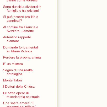
vanno come vorresti
Sono riusciti a dividerci in
famiglia e tra cristiani
Si può essere pro-life e
cannibali?
Al confine tra Francia e
Svizzera, Lamotte
Autentico rapporto
d’amore
Domande fondamentali
su Maria Valtorta
Perdere la propria anima
E' un mistero
Segno di una realtà
ontologica
Monte Tabor
I Dottori della Chiesa
Le sette opere di
misericordia spirituale
Una satira amara: “I
racconti del piffero”