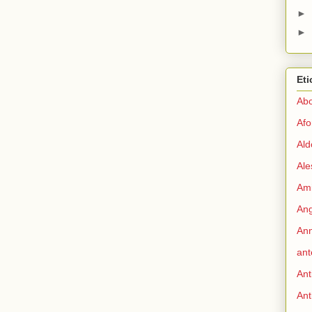
►
►
Eti
Abo
Afo
Ald
Ale
Ami
Ang
Ann
ant
Ant
Ant