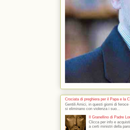
Crociata di preghiera per il Papa e la 
Gentili Amici, in questi giorni di feroce
si eliminano con violenza i suo...
Il Granellino di Padre L
Clicca per info e acquisti
a certi ministri della par