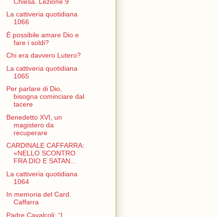
Chiesa. Lezione 9
La cattiveria quotidiana
1066
È possibile amare Dio e
fare i soldi?
Chi era davvero Lutero?
La cattiveria quotidiana
1065
Per parlare di Dio,
bisogna cominciare dal
tacere
Benedetto XVI, un
magistero da
recuperare
CARDINALE CAFFARRA:
«NELLO SCONTRO
FRA DIO E SATAN...
La cattiveria quotidiana
1064
In memoria del Card.
Caffarra
Padre Cavalcoli: “I