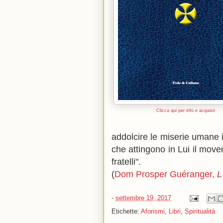
Clicca qui per info e acquisti
addolcire le miserie umane i
che attingono in Lui il moven
fratelli".
(
Dom Prosper Guéranger,
L
-
settembre 19, 2017
Etichette:
Aforismi
,
Libri
,
Spiritualità