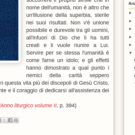
soccorrere il proprio simile che in
Arc
nome dell'umanità, non è altro che
►
un'illusione della superbia, sterile
►
nei suoi risultati. Non v'è unione
►
possibile e durevole tra gli uomini,
►
all'infuori di Dio che li ha tutti
creati e li vuole riunire a Lui.
►
Servire per se stessa l'umanità è
▼
come farne un idolo; e gli effetti
hanno dimostrato a qual punto i
nemici della carità seppero
n questa vita più dei discepoli di Gesù Cristo,
te e il coraggio di dedicarsi all'assistenza dei
'Anno liturgico volume II
,
p. 394)