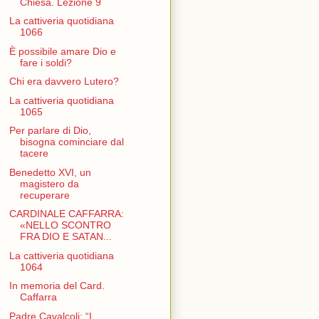
Chiesa. Lezione 9
La cattiveria quotidiana
1066
È possibile amare Dio e
fare i soldi?
Chi era davvero Lutero?
La cattiveria quotidiana
1065
Per parlare di Dio,
bisogna cominciare dal
tacere
Benedetto XVI, un
magistero da
recuperare
CARDINALE CAFFARRA:
«NELLO SCONTRO
FRA DIO E SATAN...
La cattiveria quotidiana
1064
In memoria del Card.
Caffarra
Padre Cavalcoli: “I