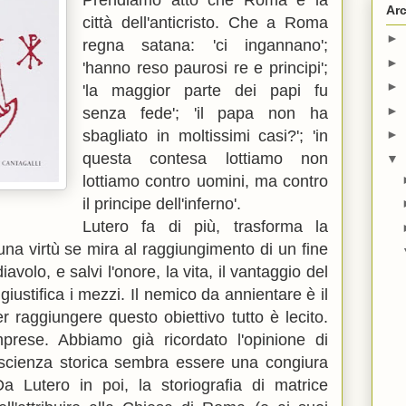
Prendiamo atto che Roma è la
Arc
città dell'anticristo. Che a Roma
►
regna satana: 'ci ingannano';
►
'hanno reso paurosi re e principi';
►
'la maggior parte dei papi fu
►
senza fede'; 'il papa non ha
sbagliato in moltissimi casi?'; 'in
►
questa contesa lottiamo non
▼
lottiamo contro uomini, ma contro
il principe dell'inferno'.
Lutero fa di più, trasforma la
una virtù se mira al raggiungimento di un fine
iavolo, e salvi l'onore, la vita, il vantaggio del
 giustifica i mezzi. Il nemico da annientare è il
 raggiungere questo obiettivo tutto è lecito.
rese. Abbiamo già ricordato l'opinione di
a scienza storica sembra essere una congiura
Da Lutero in poi, la storiografia di matrice