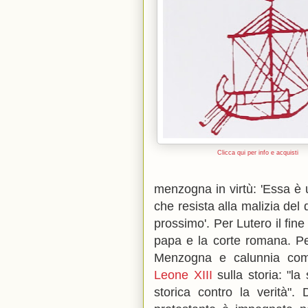
Clicca qui per info e acquisti
menzogna in virtù: 'Essa è 
che resista alla malizia del d
prossimo'. Per Lutero il fine
papa e la corte romana. Per
Menzogna e calunnia comp
Leone XIII
sulla storia: "l
storica contro la verità". 