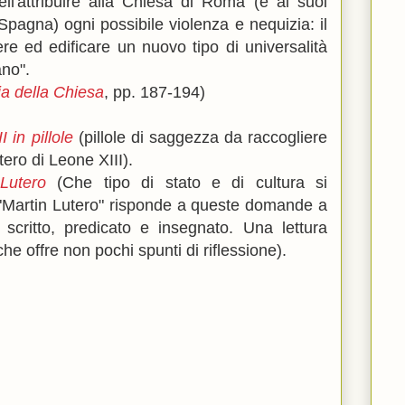
ll'attribuire alla Chiesa di Roma (e ai suoi
 Spagna) ogni possibile violenza e nequizia: il
re ed edificare un nuovo tipo di universalità
no".
ia della Chiesa
, pp. 187-194)
 in pillole
(p
illole di saggezza da raccogliere
tero di Leone XIII).
Lutero
(
Che tipo di stato e di cultura si
"Martin Lutero" risponde a queste domande a
scritto, predicato e insegnato. Una lettura
he offre non pochi spunti di riflessione).