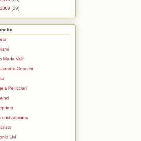
2009
(29)
chette
rto
rismi
o Maria Valli
ssandro Gnocchi
ci
ela Pellicciari
unci
eprima
i-cristianesimo
icristo
onio Livi