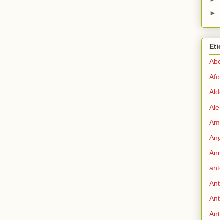
►
Eti
Abo
Afo
Ald
Ale
Ami
Ang
Ann
ant
Ant
Ant
Ant