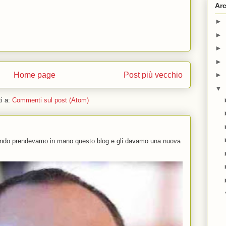
Arc
►
►
►
►
Home page
Post più vecchio
►
▼
ti a:
Commenti sul post (Atom)
uando prendevamo in mano questo blog e gli davamo una nuova