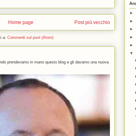
Arc
►
►
Home page
Post più vecchio
►
►
ti a:
Commenti sul post (Atom)
►
▼
uando prendevamo in mano questo blog e gli davamo una nuova