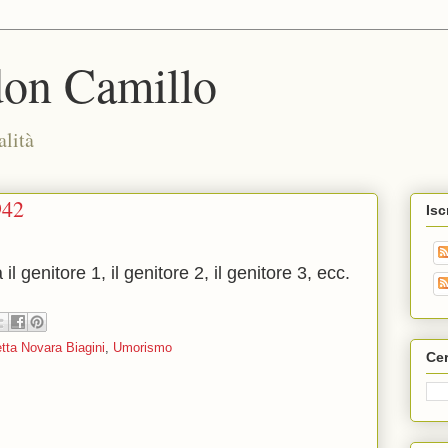
don Camillo
alità
942
Isc
 genitore 1, il genitore 2, il genitore 3, ecc.
tta Novara Biagini
,
Umorismo
Cer