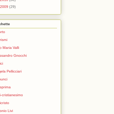
2009
(29)
chette
rto
rismi
o Maria Valli
ssandro Gnocchi
ci
ela Pellicciari
unci
eprima
i-cristianesimo
icristo
onio Livi