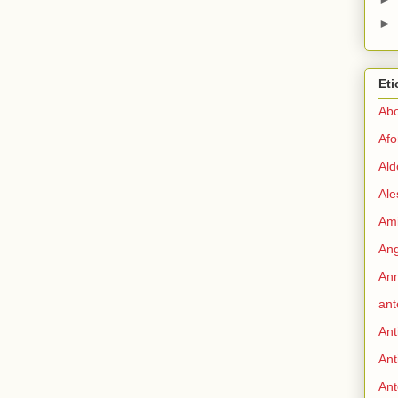
►
Eti
Abo
Afo
Ald
Ale
Ami
Ang
Ann
ant
Ant
Ant
Ant