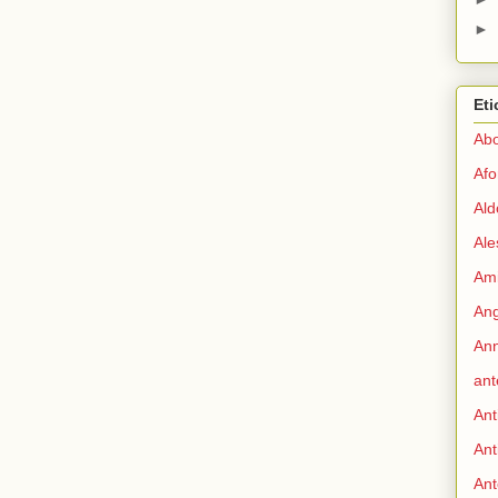
►
Eti
Abo
Afo
Ald
Ale
Ami
Ang
Ann
ant
Ant
Ant
Ant