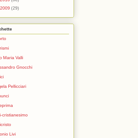
2009
(29)
chette
rto
rismi
o Maria Valli
ssandro Gnocchi
ci
ela Pellicciari
unci
eprima
i-cristianesimo
icristo
onio Livi