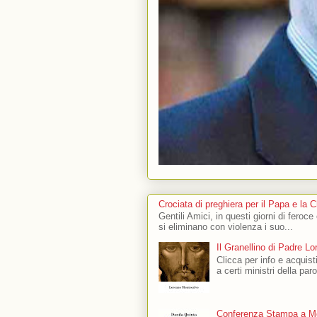
Crociata di preghiera per il Papa e la 
Gentili Amici, in questi giorni di feroce
si eliminano con violenza i suo...
Il Granellino di Padre L
Clicca per info e acquisti
a certi ministri della par
Conferenza Stampa a Mo