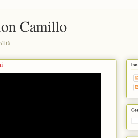
don Camillo
alità
ni
Isc
Cer