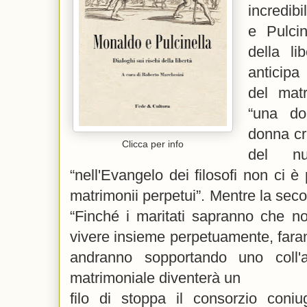
incredib
e Pulcin
della li
anticipa
del matr
“una do
donna cr
Clicca per info
del nu
“nell'Evangelo dei filosofi non ci è
matrimonii perpetui”. Mentre la sec
“Finché i maritati sapranno che n
vivere insieme perpetuamente, farann
andranno sopportando uno coll'a
matrimoniale diventerà un
filo di stoppa il consorzio coni