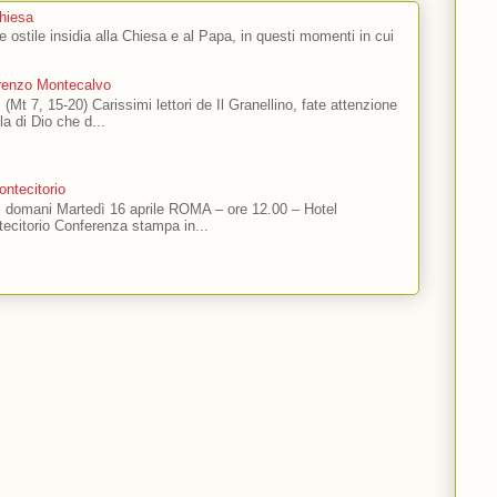
Chiesa
 e ostile insidia alla Chiesa e al Papa, in questi momenti in cui
orenzo Montecalvo
 (Mt 7, 15-20) Carissimi lettori de Il Granellino, fate attenzione
ola di Dio che d...
ntecitorio
ti domani Martedì 16 aprile ROMA – ore 12.00 – Hotel
ecitorio Conferenza stampa in...