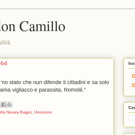
don Camillo
alità
564
Isc
o stato che nun difende li cittadini e sa solo
iama vigliacco e parassita, Romolé.”
Cer
tta Novara Biagini
,
Umorismo