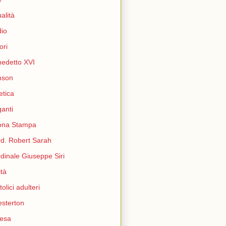
ualità
io
ori
edetto XVI
nson
etica
ganti
ona Stampa
d. Robert Sarah
dinale Giuseppe Siri
ità
tolici adulteri
sterton
esa