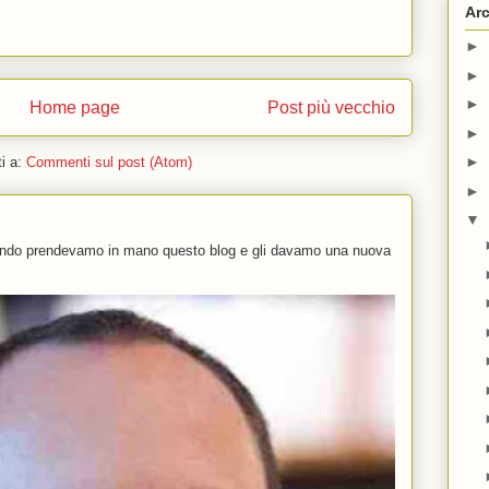
Arc
►
►
►
Home page
Post più vecchio
►
►
ti a:
Commenti sul post (Atom)
►
▼
uando prendevamo in mano questo blog e gli davamo una nuova