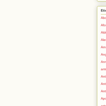
Eti
Abo
Afo
Ald
Ale
Ami
Ang
Ann
ant
Ant
Ant
Ant
Apo
art