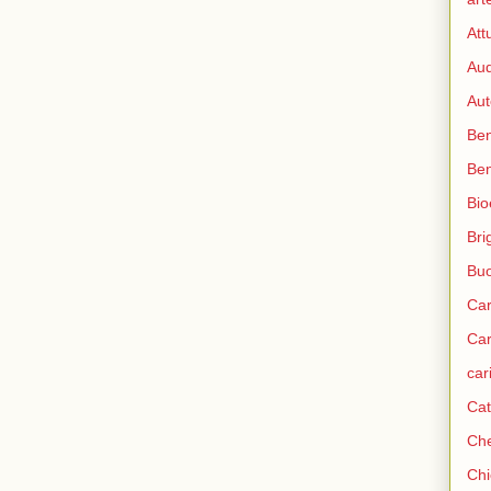
Att
Aud
Aut
Ben
Be
Bio
Bri
Bu
Car
Car
car
Cat
Che
Chi