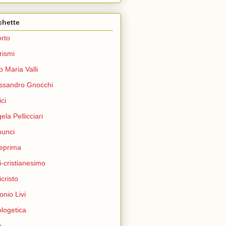
chette
rto
rismi
o Maria Valli
ssandro Gnocchi
ci
ela Pellicciari
unci
eprima
i-cristianesimo
icristo
onio Livi
logetica
e