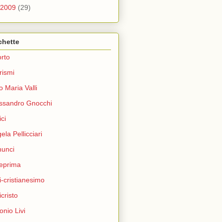
2009
(29)
chette
rto
rismi
o Maria Valli
ssandro Gnocchi
ci
ela Pellicciari
unci
eprima
i-cristianesimo
icristo
onio Livi