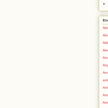
►
Eti
Abo
Afo
Ald
Ale
Ami
Ang
Ann
ant
Ant
Ant
Ant