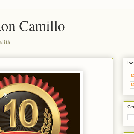
don Camillo
alità
Isc
Cer