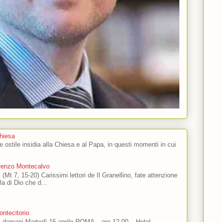
Chiesa
 e ostile insidia alla Chiesa e al Papa, in questi momenti in cui
orenzo Montecalvo
 (Mt 7, 15-20) Carissimi lettori de Il Granellino, fate attenzione
ola di Dio che d...
ntecitorio
ti domani Martedì 16 aprile ROMA – ore 12.00 – Hotel