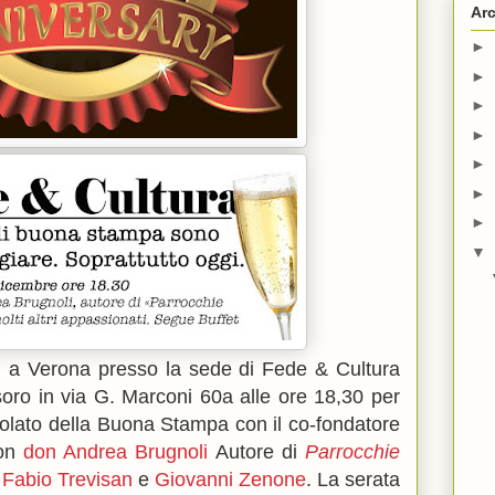
Arc
►
►
►
►
►
►
►
▼
tati a Verona presso la sede di Fede & Cultura
esoro in via G. Marconi 60a alle ore 18,30 per
tolato della Buona Stampa con il co-fondatore
con
don Andrea Brugnoli
Autore di
Parrocchie
,
Fabio Trevisan
e
Giovanni Zenone
. La serata