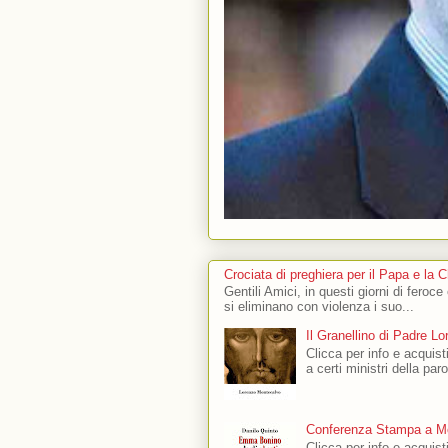
Crociata di preghiera per il Papa e la 
Gentili Amici, in questi giorni di feroce
si eliminano con violenza i suo...
Il Granellino di Padre L
Clicca per info e acquisti
a certi ministri della par
Conferenza Stampa a Mo
Clicca per info e acquis